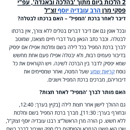
2 הלכות ביום מתוך 'בהלכה ובאגדה', עפ"י
פסקי מרן
הרב עובדיה יוסף
זצ"ל
דיבר לאחר ברכת 'המפיל' – האם ברכתו לבטלה?
ובכל אופן גם אם דיבר דברים בטלים ללא צורך, אין ברכתו
לבטלה. וכבר כתב הגאון בעל דברי חיים מצאנז, שמוטב
לברך ברכת המפיל בכל לילה בשם ומלכות אפילו אם יפסיק
בדיבור פעמים רבות, ולא יבטלה אפילו פעם אחת מחשש
שמא יפסיק לדבר בין הברכה לשינה. ויש הקוראים את כל
נוסח
קריאת שמע
שעל המטה, ואחר שמסיימים את
דיבוריהם, מברכים ברכת המפיל וישנים.
האם מותר לברך 'המפיל' לאחר חצות?
גם ההולך לישון אחר חצות לילה [בקיץ בערך: 12:40,
ובחורף בערך: 11:30], מברך ברכת המפיל בשם ומלכות
ללא חשש. כן הורה מרן הראשל"צ רבנו עובדיה יוסף זצוק"ל,
שכן הוא פשט הגמרא והפוסקים בלי ספק שצריך לברך בשם