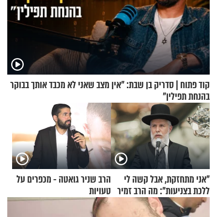
קוד פתוח | סדריק בן שבת: "אין מצב שאני לא מכבד אותך בבוקר
בהנחת תפילין"
"אני מתחזקת, אבל קשה לי
הרב שניר גואטה - מכפרים על
ללכת בצניעות": מה הרב זמיר
טעויות
כהן המליץ לה לעשות?