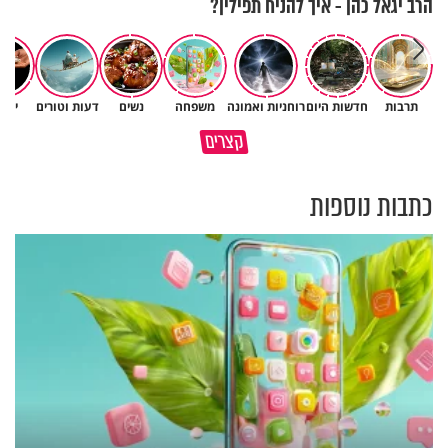
הרב יגאל כהן - איך להניח תפילין?
תרבות
חדשות היום
רוחניות ואמונה
משפחה
נשים
דעות וטורים
יהד
קצרים
מזמןר לכבוד יום השבת
קודם כל תרצה שלכולם יהיה טוב
כתבות נוספות