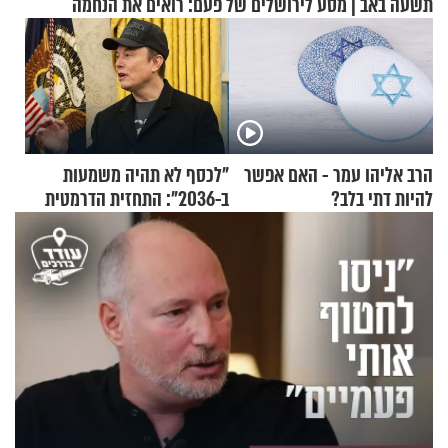
תשעה באב | מסע לירושלים של פעם: רואים את הנחמה
הרב אליהו עמר - האם אפשר
"לכסף לא תהיה משמעות
להיות דתי בלב?
ב-2036": התחזית הדרמטית
של אילון מאסק על עתיד
הכלכלה