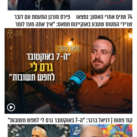
74 שנים אחרי האסון: נמצאו
פירס מורגן התעמת עם דובר
שרידי המטוס שטבע באוקיינוס
חמאס: "איך אתה מעז לומר
עם עשרות נוסעים
שלא ביצעתם פשעי מלחמה?!"
קוד פתוח | דניאל ברגר: "ה-7 באוקטובר גרם לי לחפש תשובות"