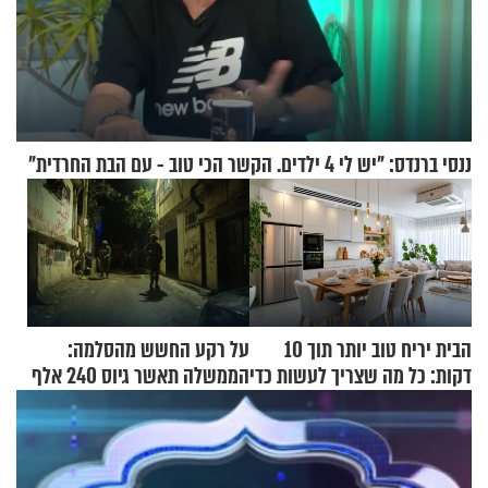
ננסי ברנדס: "יש לי 4 ילדים. הקשר הכי טוב - עם הבת החרדית"
הבית יריח טוב יותר תוך 10
על רקע החשש מהסלמה:
דקות: כל מה שצריך לעשות כדי
הממשלה תאשר גיוס 240 אלף
לרענן את הבית
אנשי מילואים