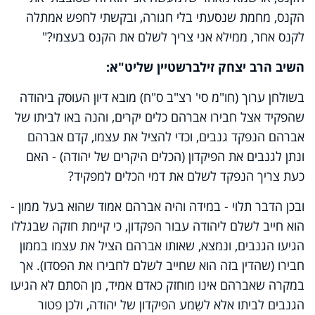
הקנס, מחמת שנסעתי בלי חגורה, ובקשתי לחפש אמתלה
לקנס אחר, ממילא אני צריך לשלם את הקנס בעצמי?"
השיב הרב יצחק זילברשטיין שליט"א:
בשולחן ערוך (חו"מ סי' רצ"ב ס"ח) מובא דיון העוסק ביהודה
שהפקיד אצל חבירו אברהם כלים יקרים, והנה באו לביתו של
אברהם הנפקד גנבים, וכדי להציל את עצמו, קדם אברהם
ונתן לגנבים את הפיקדון (הכלים היקרים של יהודה) - האם
כעת צריך הנפקד לשלם את דמי הכלים למפקיד?
ובכן הדבר תלוי - במידה והיה אברהם אמוד שהוא בעל ממון -
הוא חייב לשלם ליהודה עבור הפקדון, כי קיימת חזקה שבגללו
הגיעו הגנבים, ונמצא, שאותו אברהם הציל את עצמו בממון
חבירו (שהדין בזה הוא שחייב לשלם לחבירו את הפסדו). אך
במקרה שאברהם אינו מוחזק כאדם אמיד, מן הסתם לא הגיעו
הגנבים לביתו אלא לשֵמע הפיקדון של יהודה, ולכן פטור