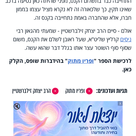
התחייבה כבר בתשלום הקנס, מפני שהיתה כאן נסיעה ברכב
שאינו תקין, כך שלכאורה זה לא נקרא מציל עצמו בממון
חברו, אלא שהחברה באמת נתחייבה בקנס זה.
אולם - סיים הרב יצחק זילברשטיין - שמעתי מהגאון רבי
ניסים
קרליץ שליט"א, שעל ראובן לשלם את הקנס, משום
שסוף סוף השוטר עצר אותו בגלל דבר שהוא עשה.
לרכישת הספר
"
ופריו מתוק
"
בהידברות שופס, הקלק
כאן
.
תגיות ועדכונים:
ופריו מתוק
הרב יצחק זילברשטיין
X
🔇