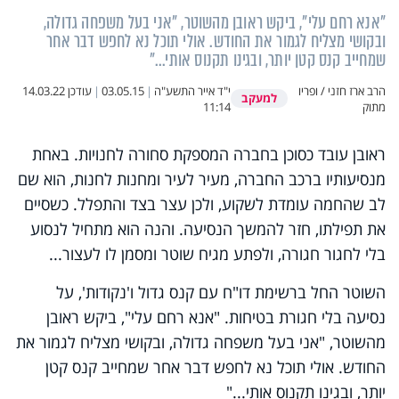
"אנא רחם עלי", ביקש ראובן מהשוטר, "אני בעל משפחה גדולה,
ובקושי מצליח לגמור את החודש. אולי תוכל נא לחפש דבר אחר
שמחייב קנס קטן יותר, ובגינו תקנוס אותי..."
הרב ארז חזני / ופריו
י"ד אייר התשע"ה
|
03.05.15
|
עודכן
14.03.22
למעקב
מתוק
11:14
ראובן עובד כסוכן בחברה המספקת סחורה לחנויות. באחת
מנסיעותיו ברכב החברה, מעיר לעיר ומחנות לחנות, הוא שם
לב שהחמה עומדת לשקוע, ולכן עצר בצד והתפלל. כשסיים
את תפילתו, חזר להמשך הנסיעה. והנה הוא מתחיל לנסוע
בלי לחגור חגורה, ולפתע מגיח שוטר ומסמן לו לעצור...
השוטר החל ברשימת דו"ח עם קנס גדול ו'נקודות', על
נסיעה בלי חגורת בטיחות. "אנא רחם עלי", ביקש ראובן
מהשוטר, "אני בעל משפחה גדולה, ובקושי מצליח לגמור את
החודש. אולי תוכל נא לחפש דבר אחר שמחייב קנס קטן
יותר, ובגינו תקנוס אותי..."