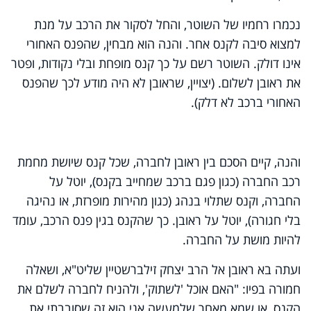
נכמרו רחמיו של השוטר, והחל לסקור את הרכב על מנת
למצוא סיבה לקנס אחר. והנה הוא מבחין, שהפנס האחורי
אינו דולק. השוטר רשם על כך קנס מופחת ובלי נקודות, ופטר
את ראובן לשלום. (יצויין, שראובן לא היה מודע לכך שהפנס
האחורי ברכב לא דלק).
והנה, קיים הסכם בין ראובן לחברה, שכל קנס שיושת מחמת
רכב החברה (כגון פגם ברכב שמחייב בקנס), יוטל על
החברה, וקנס שתלוי בנהג (כגון מהירות מופרזת, או נהיגה
בלי חגורה), יוטל על ראובן. כך שהקנס בגין פנס הרכב, עומד
להיות מושת על החברה.
ועתה בא ראובן אל הרב יצחק זילברשטיין שליט"א, ושאלה
חמורה בפיו: "האם אוכל 'לשתוק', ולהניח לחברה לשלם את
הקנס, או שמא מאחר שלמעשה אני הוא זה שסובבתי את