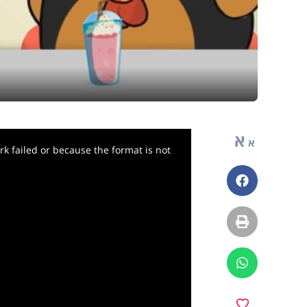
א
א
k failed or because the format is not
פייסבוק
הדפסה
ווטסאפ
מועדפים