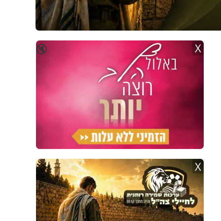
X
🔇
X