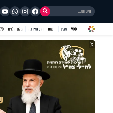
VOD
מגזין
חדשות
הרב זמיר כהן
עולם הילדים
70 שאלות
X