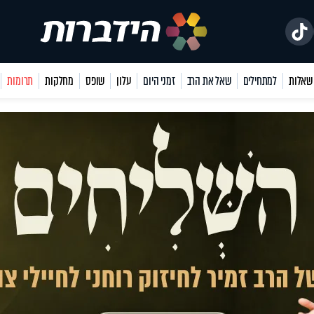
למתחילים
שאל את הרב
זמני היום
עלון
שופס
מחלקות
תרומות