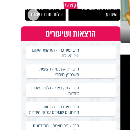
האם אפשר להפוך קללה
מכילי
קצרים
לברכה? מסר מפרשת
תהיו אהרון הכהן - תשכינו
במבחן
השבוע
שלום ותרדפו שלום
ואלתר
הרצאות ושיעורים
הרב זמיר כהן - התהוות היקום
וגיל העולם
This
is
a
modal
windo
הרב ירון אשכנזי - הציצית,
השכפ"ץ היהודי
הרב יצחק בצרי - גלגול נשמות
ביהדות
הרב זמיר כהן - הכוחות
הרוחניים שבאדם על פי היהדות
הרב שניר גואטה - ההזדמנות