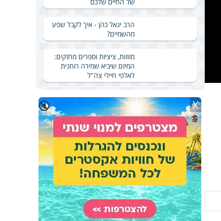
של החיים שלכם
הרב יגאל כהן - איך לקבל שפע
מהשמיים?
מזוזות, ציציות וספרים מחזקים:
המיזם שיביא שמירה רוחנית
לאלפי חיילי צה"ל
X
🔇