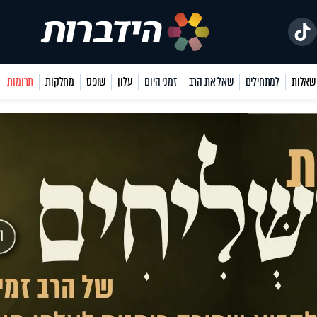
למתחילים
שאל את הרב
זמני היום
עלון
שופס
מחלקות
תרומות