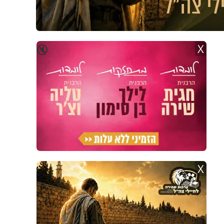
X
🔇
X