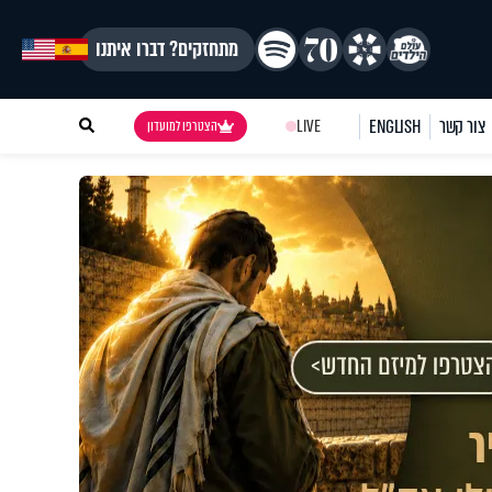
מתחזקים? דברו איתנו
צור קשר
ENGLISH
LIVE
הצטרפו למועדון