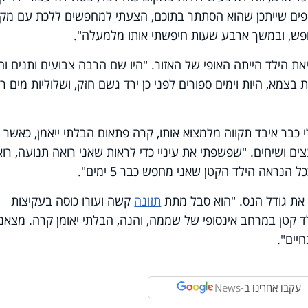
פופים שייתכן שהוא הסתתר בתוכם, הצעתי למחפשים ללכת עם מק
חפש, ובמשך ארבע שעות חיפשתי אותו מלמעלה".
הילד הייתה האופי של האזור. "היו שם הרבה צבועים ותנים וחי
בצמא, היות וימים ספורים לפני כן ירד גשם חזק, ושלוליות מים ר
י כבר איבד תקווה מלמצוא אותו, קרה פתאום הבלתי ייאמן, כאשר
ם ושיחים. "שפשפתי את עיניי כדי לראות שאני רואה תנועה, רו
הנראה הילד הקטן שאני מחפש כבר 5 ימים".
ן את גודל הנס. "הוא סבל מתת
תזונה
קשה ועורו כוסה בעקיצות
לד קטן במרחב אינסופי של שממה, והנה, הבלתי יאומן קרה. מצאנו
יים".
עקבו אחרינו ב-
News