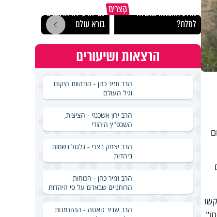
קצרים
מדוע האמונה נמשלה
גם ׳הרע׳ זה הרחמים של
האם מ
למלח?
בורא עולם
בשבת
הרצאות ושיעורים
הרב זמיר כהן - התהוות היקום
וגיל העולם
הרב ירון אשכנזי - הציצית,
השכפ"ץ היהודי
ם
הרב יצחק בצרי - גלגול נשמות
ביהדות
הרב זמיר כהן - הכוחות
הרוחניים שבאדם על פי היהדות
יקשו
הרב שניר גואטה - ההזדמנות
ן",