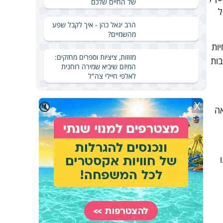
של החיים שלכם
ל
הרב יגאל כהן - איך לקבל שפע
מהשמיים?
ות
מזוזות, ציציות וספרים מחזקים:
בות
המיזם שיביא שמירה רוחנית
לאלפי חיילי צה"ל
X
🔇
אה