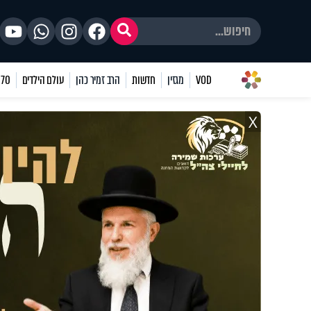
VOD
מגזין
חדשות
הרב זמיר כהן
עולם הילדים
70 שאלות
X