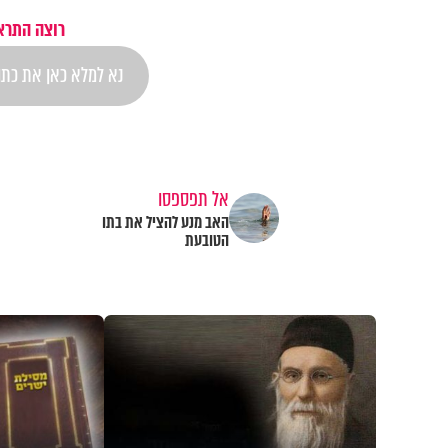
רוצה התראה
אל תפספסו
האב מנע להציל את בתו
הטובעת