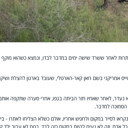
תרות לאחר ששרד שישה ימים במדבר לבדו, ונמצא כשהוא מוקף
יס אמריקני בשם רואן קאר-הארטלי, שעובד בארגון להצלת ושיקו
 הוא נעדר, לאחר שאחיו חזר הביתה בגפו, אחרי סערה שתקפה אותם
 הסמוכה למדבר.
קבוצה של 70 מתנדבים נקראו לסייר במקום ולחפש אחריו, אולם כשלא הצליחו לאתרו - ב
כל אדם, וזה לא נעים להיות במקום כזה לבד, בטח לא עבור ילד קט