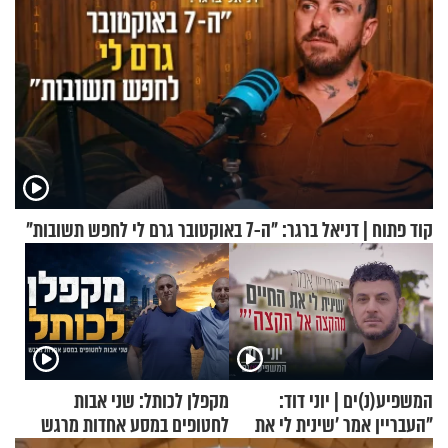
קוד פתוח | דניאל ברגר: "ה-7 באוקטובר גרם לי לחפש תשובות"
המשפיע(נ)ים | יוני דוד:
מקפלן לכותל: שני אבות
"העבריין אמר 'שינית לי את
לחטופים במסע אחדות מרגש