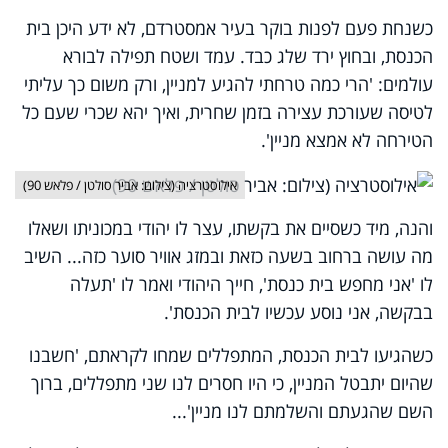
כשנחת פעם לפנות בוקר בעיר אמסטרדם, לא ידע היכן בית
הכנסת, ובחוץ ירד שלג כבד. עמד ושטח תפילה לבורא
עולמים: 'הרי כמה טרחתי להגיע למניין, ורק משום כך עליתי
לטיסה שעורכת עצירה בזמן שחרית, ואיך יהא שכרי שעם כל
הטירחה לא אמצא מניין'.
אילוסטרציה (צילום: אביר סולטן / פלאש 90)
והנה, מיד כשסיים את בקשתו, עצר לו יהודי במכוניתו ושאלו
מה עושה ברחוב בשעה כזאת ובמזג אוויר סוער כזה... השיב
לו 'אני מחפש בית כנסת', חייך היהודי ואמר לו 'תעלה
בבקשה, אני נוסע עכשיו לבית הכנסת'.
כשהגיעו לבית הכנסת, המתפללים שמחו לקראתם, 'חשבנו
שהיום יתבטל המניין, כי היו חסרים לנו שני מתפללים, ברוך
השם שהגעתם והשלמתם לנו מניין'...