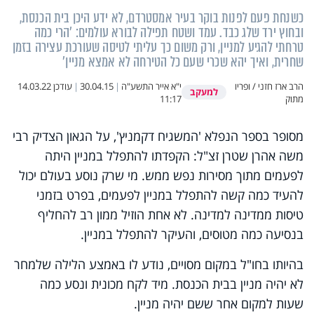
כשנחת פעם לפנות בוקר בעיר אמסטרדם, לא ידע היכן בית הכנסת,
ובחוץ ירד שלג כבד. עמד ושטח תפילה לבורא עולמים: 'הרי כמה
טרחתי להגיע למניין, ורק משום כך עליתי לטיסה שעורכת עצירה בזמן
שחרית, ואיך יהא שכרי שעם כל הטירחה לא אמצא מניין'
הרב ארז חזני / ופריו
י"א אייר התשע"ה
|
30.04.15
|
עודכן
14.03.22
למעקב
מתוק
11:17
מסופר בספר הנפלא 'המשגיח דקמניץ', על הגאון הצדיק רבי
משה אהרן שטרן זצ"ל: הקפדתו להתפלל במניין היתה
לפעמים מתוך מסירות נפש ממש. מי שרק נוסע בעולם יכול
להעיד כמה קשה להתפלל במניין לפעמים, בפרט בזמני
טיסות ממדינה למדינה. לא אחת הוזיל ממון רב להחליף
בנסיעה כמה מטוסים, והעיקר להתפלל במניין.
בהיותו בחו"ל במקום מסויים, נודע לו באמצע הלילה שלמחר
לא יהיה מניין בבית הכנסת. מיד לקח מכונית ונסע כמה
שעות למקום אחר ששם יהיה מניין.