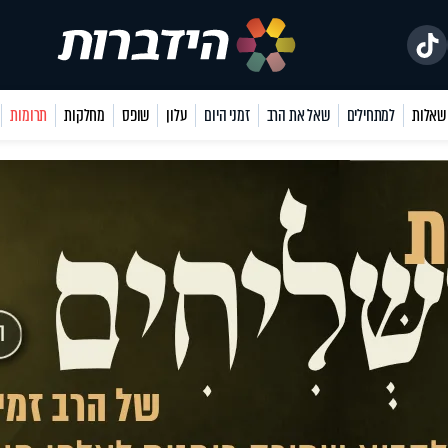
למתחילים
שאל את הרב
זמני היום
עלון
שופס
מחלקות
תרומות