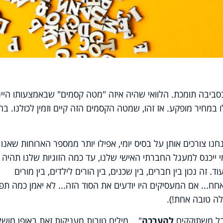
ובסביבה תומכת. הלוואי שהיה איזה "מטה קסמים" שבאמצעותו היינ
לו במחיר מופקע. אז זהו, שמטה הקסמים הזה קיים וזמין לכולנו. בח
חנו צורכים אותן על בסיס יומי, אפילו יותר ממספר הארוחות שאנו
מי ייכנס למעגל החברתי האישי שלנו, עד כמה הזוגיות שלנו תהיה
. זה נכון בין חברים, בין שכנים, בין הורים לילדים, בין מורים
אחח... אם המעסיקים היו יודעים את הסוד הזה... לא יאמן כמה תפ
ה טובה אחת!).
בל משתוקקים
להערכה
"... מילים טובות מעניקות זאת באופן מושל