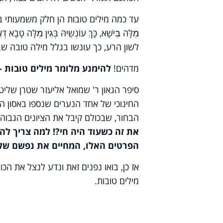
עד כמה מילים טובות הן חלק משמעותי בחיים שלנ
מׅלָּה בּׅישָׁא, כָּךְ עוֺנְשֵיהּ בְּגׅין מׅלָּה ט
לשון הרע, כך עונשו בגלל מילה טובה שבא
מדהים!
להימנע מלומר מילים טובות - 
סיפר הגאון ר' שמואל אליעזר שטרן שליט
החינוכי של אחד הנערים שנספו באסון ה
הבחור, שבכולם קיבל את הציונים הגבוהי
את זה כשעוד היה חי?! למה צריך לה
הפרטים האלו, המחיים את נפשם של 
אז כן, בואו נפנים זאת ונדע לנצל את הכ
מילים טובות.