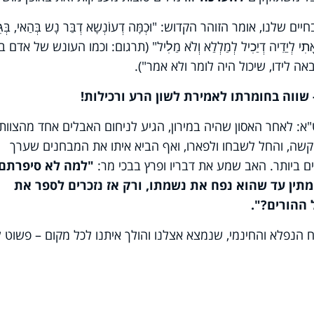
ו, אומר הזוהר הקדוש: "וּכְמָּה דְעוֺנְשָא דְבַּר נָש בְּהַאי, בְּּגׅי
ָבָא דְאָתׅי לְיַדֵיה דְיַכׅיל לְמַלְלַא וְלֺא מַלׅיל" (תרגום: וכמו העונש של אדם 
ה לידו, שיכול היה לומר ולא אמר").
שווה בחומרתו לאמירת לשון הרע ורכילות!
"א: לאחר האסון שהיה במירון, הגיע לניחום האבלים אחד מהצוות
קשה, והחל לשבחו ולפארו, ואף הביא איתו את המבחנים שערך
ם ביותר. האב שמע את דבריו ופרץ בבכי מר:
"למה לא סיפרתם 
מתין עד שהוא נפח את נשמתו, ורק אז נזכרים לספר את
ההורים?".
וח הנפלא והחינמי, שנמצא אצלנו והולך איתנו לכל מקום – פשוט ל