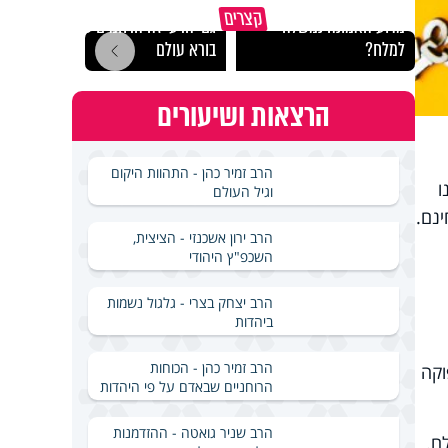
קצרים
מדוע האמונה נמשלה
גם ׳הרע׳ זה הרחמים של
האם מ
למלח?
בורא עולם
בשבת
הרצאות ושיעורים
הרב זמיר כהן - התהוות היקום
ו
וגיל העולם
ינם.
הרב ירון אשכנזי - הציצית,
השכפ"ץ היהודי
הרב יצחק בצרי - גלגול נשמות
ביהדות
הרב זמיר כהן - הכוחות
וקה
הרוחניים שבאדם על פי היהדות
הרב שניר גואטה - ההזדמנות
ם.