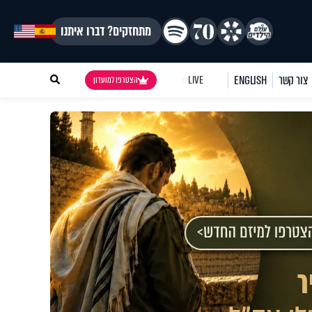
מתחזקים? דברו איתנו
צור קשר
ENGLISH
LIVE
הצטרפו למועדון