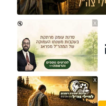
X
🔇
X