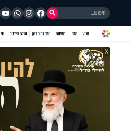
VOD
מגזין
חדשות
הרב זמיר כהן
עולם הילדים
70 שאלות
X