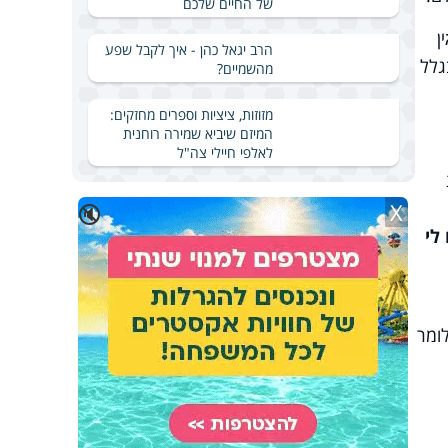
של החיים שלכם
ן
הרב יגאל כהן - איך לקבל שפע
בגלל
מהשמיים?
מזוזות, ציציות וספרים מחזקים:
המיזם שיביא שמירה רוחנית
לאלפי חיילי צה"ל
X
🔇
לי
ומר