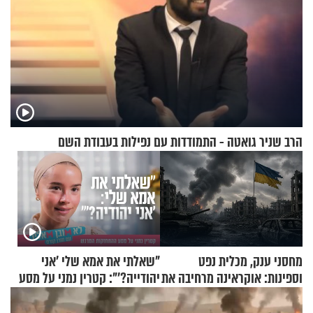
הרב שניר גואטה - התמודדות עם נפילות בעבודת השם
מחסני ענק, מכלית נפט
"שאלתי את אמא שלי 'אני
וספינות: אוקראינה מרחיבה את
יהודייה?'": קטרין נמני על מסע
התקיפות בעומק רוסיה
ההתחזקות המרגש