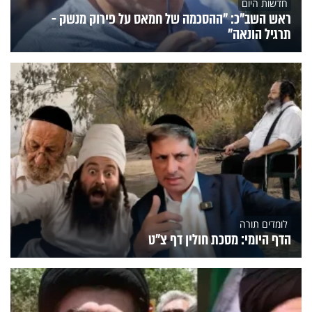
חדשות היום
ראש השב"כ: "ההסכמה של חמאס על פירוק מנשק -
תרגיל הונאה"
לומדים תורה
הדף היומי: מסכת חולין דף צ"ט