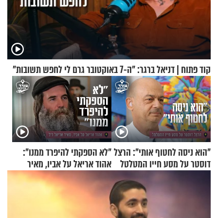
קוד פתוח | דניאל ברגר: "ה-7 באוקטובר גרם לי לחפש תשובות"
"הוא ניסה לחטוף אותי": הרצל
"לא הספקתי להיפרד ממנו":
דוסטר על מסע חייו המטלטל
אהוד אריאל על אביו, מאיר
אריאל ז"ל