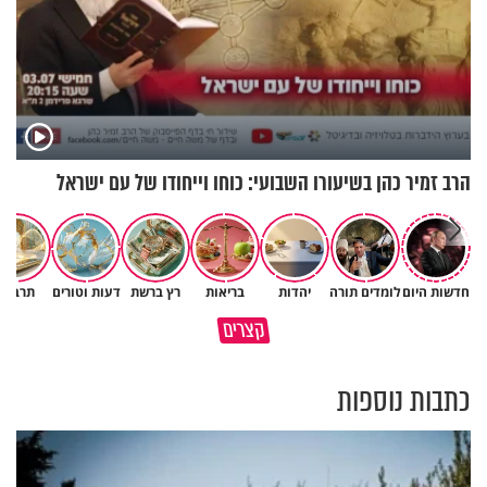
הרב זמיר כהן בשיעורו השבועי: כוחו וייחודו של עם ישראל
חדשות היום
לומדים תורה
יהדות
בריאות
רץ ברשת
דעות וטורים
תרבות
גם ׳הרע׳ זה הרחמים של בורא
קצרים
מדוע האמונה נמשלה למלח?
עולם
כתבות נוספות