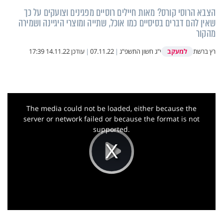
הצבא הרוסי קורס? מאות חיילים רוסיים מפגינים וצועקים על כך
שאין להם דברים בסיסיים כמו אוכל, שתייה ומוצרי היגיינה ושמירה
מהקור
למעקב
רץ ברשת
י"ג חשון התשפ"ג
|
07.11.22
|
עודכן
14.11.22 17:39
This
is
a
The media could not be loaded, either because the
modal
window.
server or network failed or because the format is not
supported.
Play