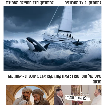
למתחזק: כיצד מתכוננים
למתחזק: סדר התפילה מאמירת
לתפילה?
הקורבנות ועד קריאת שמע
סיוט מול חופי ספרד: האורקות תקפו ארבע יאכטות - אחת מהן
טבעה