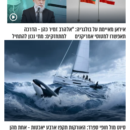
איראן מאיימת על בולגריה: "אל
הרב זמיר כהן - הדרכה
תאפשרו למטוסי אמריקנים
למתחזקים: מתי נכון להתחיל
להמריא מהשטח שלכם"
עם לבישת הציצית?
סיוט מול חופי ספרד: האורקות תקפו ארבע יאכטות - אחת מהן