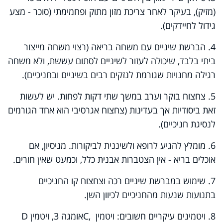
(מזיק), בעיקר לאחר צריכת מזון מתוק ופחמימתי (סוכר - מצע
גידול לחיידקים).
4. הברשת שיניים עם משחה בריאה (רצוי משחה מייצור
ביתי בלבד, שיכולה לעזור לשיניים לסתום עששת, ולא משחה
רגילה מחנויות שגורמת לנזקים רבים בשיניים ובחניכיים).
5. צחצוח בוקר וערב במשך שתי דקות לפחות. יש לעשות
זאת ביסודיות אך בעדינות (צחצוח אגרסיבי הוא אחד הגורמים
לנסיגת חניכיים).
6. מומלץ להגיע לרופא ולשיננית לביקורות. מניסיון, אם
אוכלים בריא - אין הצטברות אבנית כלל, וכמעט שאין חורים.
7. שימוש במברשת שיניים רכה וצחצוח קו החניכיים
בתנועות שנעות מהחניכיים לכיוון השן.
8. ויטמינים עיקריים חשובים: ויטמין
C,
אומגה 3, ויטמין
D