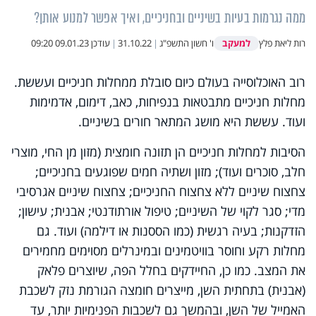
ממה נגרמות בעיות בשיניים ובחניכיים, ואיך אפשר למנוע אותן?
למעקב
רות ליאת פלץ
ו' חשון התשפ"ג
|
31.10.22
|
עודכן
09.01.23 09:20
רוב האוכלוסייה בעולם כיום סובלת ממחלות חניכיים ועששת.
מחלות חניכיים מתבטאות בנפיחות, כאב, דימום, אדמימות
ועוד. עששת היא מושג המתאר חורים בשיניים.
הסיבות למחלות חניכיים הן תזונה חומצית (מזון מן החי, מוצרי
חלב, סוכרים ועוד); מזון ושתיה חמים שפוגעים בחניכיים;
צחצוח שיניים ללא צחצוח החניכיים; צחצוח שיניים אגרסיבי
מדי; סגר לקוי של השיניים; טיפול אורתודנטי; אבנית; עישון;
הזדקנות; בעיה רגשית (כמו הססנות או דילמה) ועוד. גם
מחלות רקע וחוסר בוויטמינים ובמינרלים מסוימים מחמירים
את המצב. כמו כן, החיידקים בחלל הפה, שיוצרים פלאק
(אבנית) בתחתית השן, מייצרים חומצה הגורמת נזק לשכבת
האמייל של השן, ובהמשך גם לשכבות הפנימיות יותר, עד