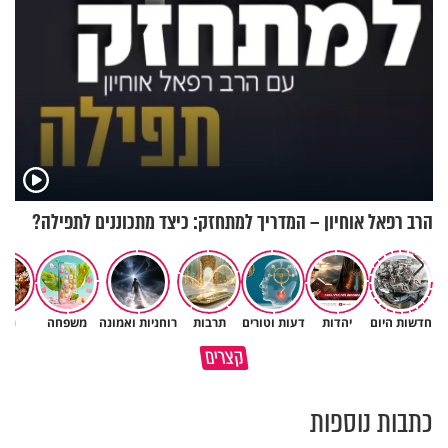
הרב רפאל אוחיון – המדריך למתחזק: כיצד מתכוננים לתפילה?
חדשות היום
יהדות
דעות וטורים
תרבות
רוחניות ואמונה
משפחה
נשי
גם ׳הרע׳ זה הרחמים של בורא
קצרים
מדוע האמונה נמשלה למלח?
עולם
כתבות נוספות