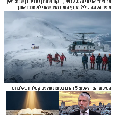
מרוצים? אכלתי סלט. עכשיו,
קוד פתוח | סדריק בן שבת: "אין
איפה העוגה שלי? מקבץ הומור
מצב שאני לא מכבד אותך
כייפי מספר 1
בבוקר בהנחת תפילין"
הטיפוס הפך לאסון: 5 נהרגו בסופת שלגים קטלנית באלברוס