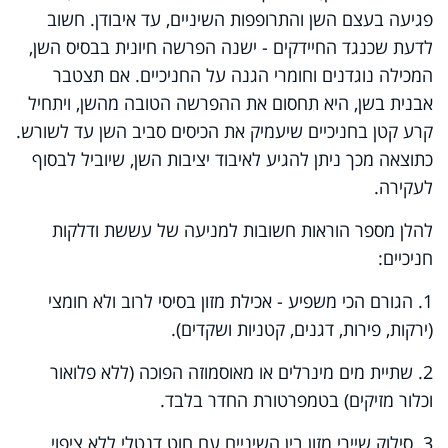
פגיעה בעצם השן והתרופפות השיניים, עד איבודן. חשוב
לדעת שכנגד החיידקים - ישנה הפרשה חיונית בבסיס השן,
המכילה נוגדנים וחומרי הגנה על החניכיים. אם תצטבר
אבנית בשן, היא תחסום את ההפרשה הטובה מהשן, ויתחיל
קרע קטן בחניכיים שיעמיק את הכיסים סביב השן עד לשורש.
כתוצאה מכך ניתן להגיע לאיבוד יציבות השן, שיוביל לבסוף
לעקירה.
להלן מספר הוראות חשובות למניעה של עששת ודלקות
חניכיים:
1. הגורם הכי משפיע - אכילת מזון בסיסי לרוב ולא חומצי
(ירקות, פירות, דגנים, קטניות ושקדים).
2. שתיית מים מינרלים או מאוסמוזה הפוכה (ללא פלואור
וכלור מזיקים) בטמפרטורת החדר בלבד.
3. סילוק שיירי מזון בין השיניים עם חוט דנטלי ללא ציפוי