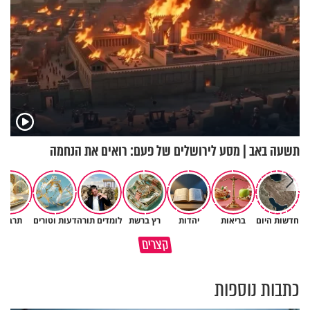
תשעה באב | מסע לירושלים של פעם: רואים את הנחמה
חדשות היום
בריאות
יהדות
רץ ברשת
לומדים תורה
דעות וטורים
תרבות
גם ׳הרע׳ זה הרחמים של בורא
קצרים
מדוע האמונה נמשלה למלח?
עולם
כתבות נוספות