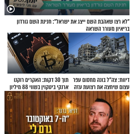
"לא רצו שאהבת השם ייצג את ישראל": חנינת השם גורדון
בריאיון מעורר השראה
דיווח: צה"ל בונה מחסום עפר
תוך 30 דקות: האקרים רוקנו
עצום שיחצה את רצועת עזה
ארנקי ביטקוין בשווי 88 מיליון
לשניים
דולר