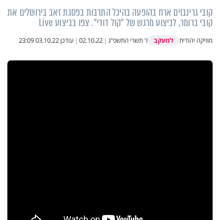
קובי גרינבוים ארח בהופעה בהיכל התרבות בפסגת זאב בירושלים את
קובי ברומר, לביצוע מרגש של "קול דודי". צפו בביצוע Live
למעקב
מוזיקה יהודית
ז' תשרי התשפ"ג
|
02.10.22
|
עודכן
03.10.22 23:09