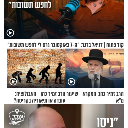
קוד פתוח | דניאל ברגר: "ה-7 באוקטובר גרם לי לחפש תשובות"
הרב זמיר כהן: המקרא - שיעור
הרב זמיר כהן - האבולוציה:
מ"א
עובדה או תיאוריה בקריסה?