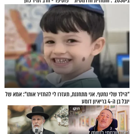
ב-2036": התחזית הדרמטית
פוטיפר - הרב זמיר כהן
של אילון מאסק על עתיד
הכלכלה
"הילד שלי נחטף. אני מתחננת, תעזרו לי להחזיר אותו": אמא של
יובל בן ה-4 בריאיון דומע