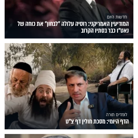
חדשות היום
המודיעין האמריקני: רוסיה עלולה "לבחון" את כוחה של
נאט"ו כבר בסתיו הקרוב
לומדים תורה
הדף היומי: מסכת חולין דף צ"ט