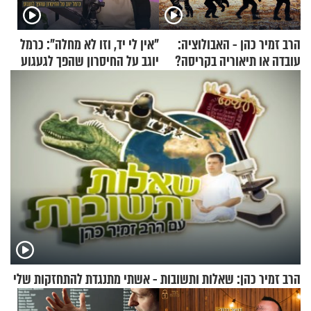
הרב זמיר כהן - האבולוציה:
"אין לי יד, וזו לא מחלה": כרמל
עובדה או תיאוריה בקריסה?
יוגב על החיסרון שהפך לגעגוע
הרב זמיר כהן: שאלות ותשובות - אשתי מתנגדת להתחזקות שלי