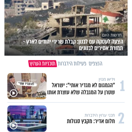
חדשות היום
הצעה לעסקה עם לבנון: קבלת שרידי יהודים לארץ -
תמורת אסירים לבנונים
הנצפים
פעילות הידברות
תוכניות הערוץ
1
וידיאו מגזין
"הגמגום לא מגדיר אותי": ישראל
שטרן על המגבלה שלא עוצרת אותו
2
תכני ערוץ הידברות
חלום אדיר: מקבץ סגולות