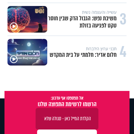
3
עשייה והעצמה נשית
משיבת נפש: הגבול הדק שבין חוסר
טקט לפגיעה בזולת
4
תכני ערוץ הידברות
חלום אדיר: חלמתי על בית המקדש
אל תפספסו אף עדכון:
הרשמו לרשימת התפוצה שלנו