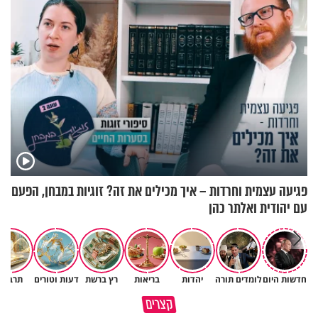
פגיעה עצמית וחרדות – איך מכילים את זה? זוגיות במבחן, הפעם
עם יהודית ואלתר כהן
חדשות היום
לומדים תורה
יהדות
בריאות
רץ ברשת
דעות וטורים
תרבות
הבן שלך לא מרגיש כלום, אין לך
סגולה שתעזור לכם למתן את
קצרים
מה לטרוח - הרב ירון יצחקוב
הריבים בבית