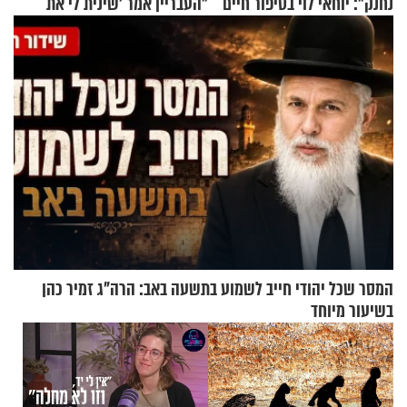
נחנק": יוחאי לוי בסיפור חיים
"העבריין אמר 'שינית לי את
מעורר השראה
החיים מהקצה אל הקצה'"
המסר שכל יהודי חייב לשמוע בתשעה באב: הרה"ג זמיר כהן
בשיעור מיוחד