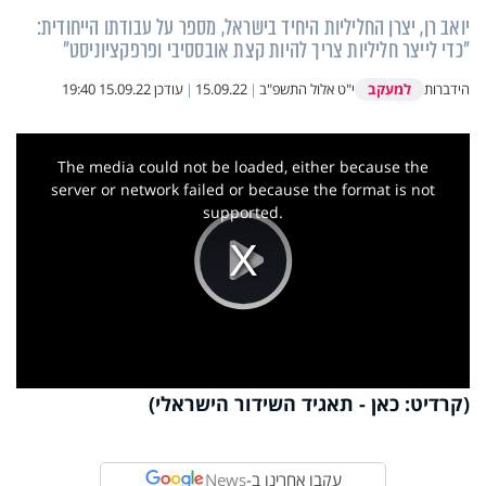
יואב רן, יצרן החליליות היחיד בישראל, מספר על עבודתו הייחודית:
"כדי לייצר חליליות צריך להיות קצת אובססיבי ופרפקציוניסט"
למעקב
הידברות
י"ט אלול התשפ"ב
|
15.09.22
|
עודכן
15.09.22 19:40
This
is
a
The media could not be loaded, either because the
modal
window.
server or network failed or because the format is not
supported.
Play
Video
(קרדיט: כאן - תאגיד השידור הישראלי)
עקבו אחרינו ב-
News