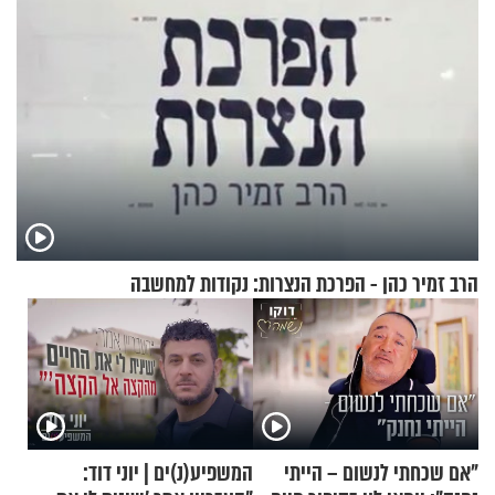
הרב זמיר כהן - הפרכת הנצרות: נקודות למחשבה
"אם שכחתי לנשום – הייתי
המשפיע(נ)ים | יוני דוד: