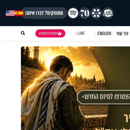
מתחזקים? דברו איתנו
צור קשר
ENGLISH
LIVE
הצטרפו למועדון