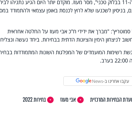
להצטרף לאיחוד בציונות הדתית במקום ה-11 בבלוק טכני", מסר מעוז. מוקדם יותר היום הגיע נתניהו לבית
, בניסיון לשכנעו שלא לרוץ לכנסת באופן עצמאי ולהתמודד במס
וטריץ': "מברך את ידידי ח"כ אבי מעוז על החלטה אחראית
וב לניצחון הימין והציונות הדתית בבחירות. ביחד נעשה ונצליח"
גשת רשימות המועמדים של המפלגות השונות המתמודדות בבחירו
עקבו אחרינו ב-
News
עדת הבחירות המרכזית
אבי מעוז
בחירות 2022