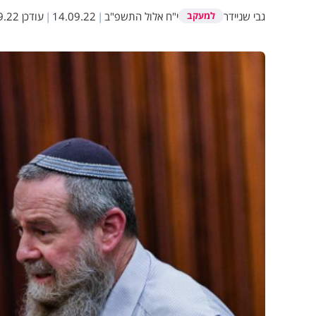
גבי שניידר
י"ח אלול התשפ"ב
|
14.09.22
|
עודכן
2 16:27
למעקב