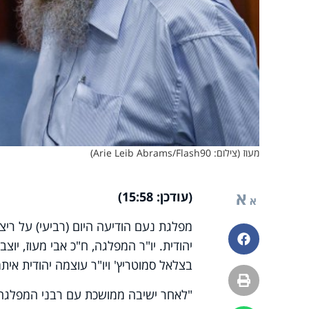
מעוז (צילום: Arie Leib Abrams/Flash90)
א
(עודכן: 15:58)
א
מפלגת נעם הודיעה היום (רביעי) על רי
פייסבוק
בצלאל סמוטריץ' ויו"ר עוצמה יהודית איתמ
הדפסה
"לאחר ישיבה ממושכת עם רבני המפלגה