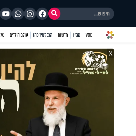
VOD
מגזין
חדשות
הרב זמיר כהן
עולם הילדים
70 שאלות
X