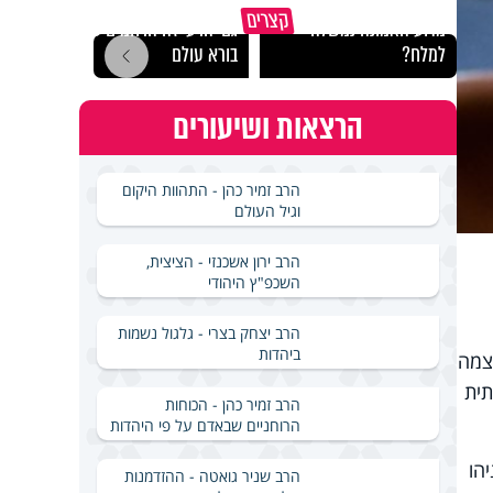
קצרים
מדוע האמונה נמשלה
גם ׳הרע׳ זה הרחמים של
האם מ
למלח?
בורא עולם
בשבת
הרצאות ושיעורים
הרב זמיר כהן - התהוות היקום
וגיל העולם
הרב ירון אשכנזי - הציצית,
השכפ"ץ היהודי
הרב יצחק בצרי - גלגול נשמות
ביהדות
צמה
 הדתית
הרב זמיר כהן - הכוחות
הרוחניים שבאדם על פי היהדות
הו
הרב שניר גואטה - ההזדמנות