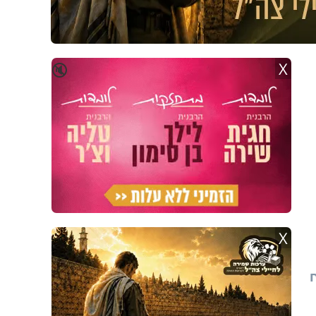
X
🔇
X