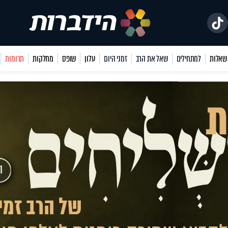
למתחילים
שאל את הרב
זמני היום
עלון
שופס
מחלקות
תרומות