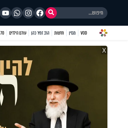
VOD
מגזין
חדשות
הרב זמיר כהן
עולם הילדים
70 שאלות
X