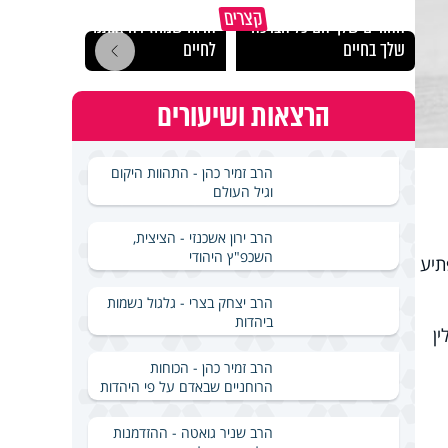
מכילי
קצרים
ההורים שלך הם כל הברכה
הרוח שמחזירה אותנו
במבחן
שלך בחיים
לחיים
ואלתר
הרצאות ושיעורים
הרב זמיר כהן - התהוות היקום
וגיל העולם
הרב ירון אשכנזי - הציצית,
השכפ"ץ היהודי
ומפתיע
הרב יצחק בצרי - גלגול נשמות
ביהדות
ן
הרב זמיר כהן - הכוחות
הרוחניים שבאדם על פי היהדות
הרב שניר גואטה - ההזדמנות