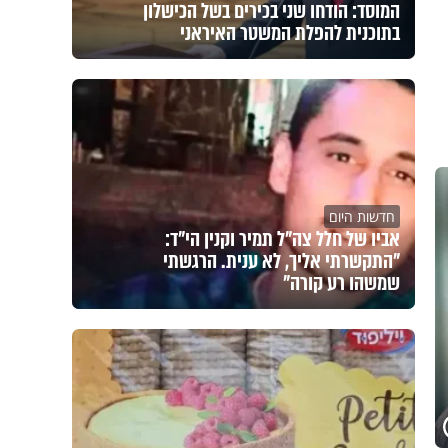
המוסד: הודחו שני בכירים בשל הכישלון
בתוכנית להפלת המשטר האיראני
חדשות היום
אביו של חלל צה"ל תמיר וקנין הי"ד:
"התקשרתי אליך, לא ענית. הרגשתי
שמשהו רע קורה"