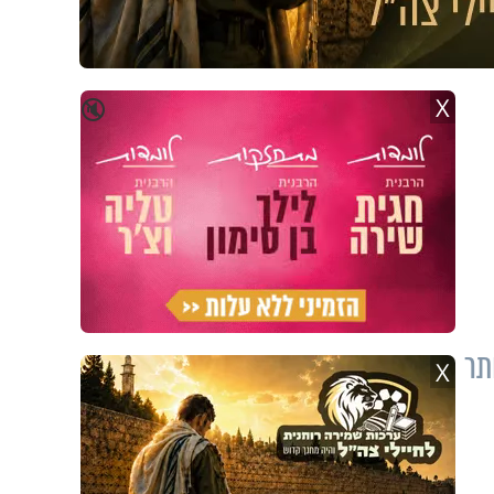
X
🔇
תר
X