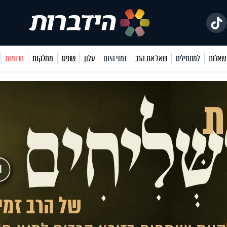
למתחילים
שאל את הרב
זמני היום
עלון
שופס
מחלקות
תרומות