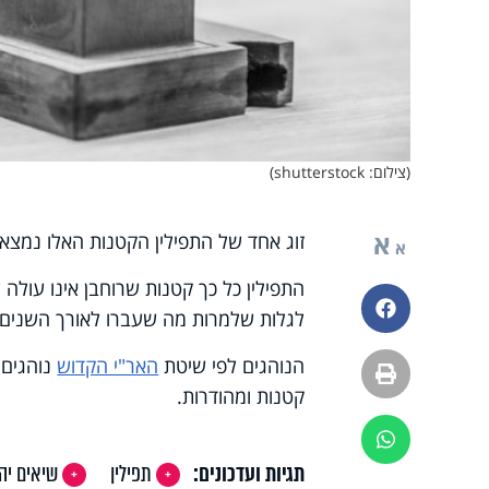
(צילום: shutterstock)
א
זוג אחד של התפילין הקטנות האלו נמצא
א
פייסבוק
לגלות שלמרות מה שעברו לאורך השנים– ה
הנוהגים לפי שיטת
האר"י הקדוש
נוהגים 
הדפסה
קטנות ומהודרות.
ווטסאפ
תגיות ועדכונים:
תפילין
שיאים יהו