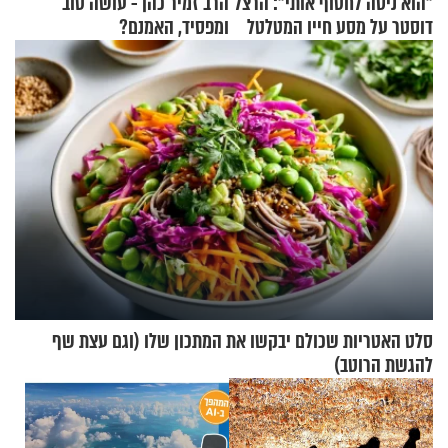
"הוא ניסה לחטוף אותי": הרצל
הרב זמיר כהן - עושה טוב
דוסטר על מסע חייו המטלטל
ומפסיד, האמנם?
סלט האטריות שכולם יבקשו את המתכון שלו (וגם עצת שף
להגשת הרוטב)