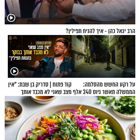
הרב יגאל כהן - איך להניח תפילין?
על רקע החשש מהסלמה:
קוד פתוח | סדריק בן שבת: "אין
הממשלה תאשר גיוס 240 אלף
מצב שאני לא מכבד אותך
אנשי מילואים
בבוקר בהנחת תפילין"