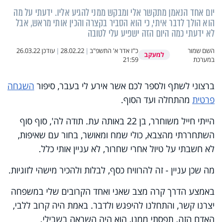
יום אחד הנאמן מתקשר אלי ומבקש ממני להגיע אליו. ידעתי על מה
הוא הולך לדבר איתי, כי הוא הסביר בקצרה והכין אותי מראש, אבל
לא ידעתי כמה היום הזה ישפיע עלי לטובה
השם שמור
כ"ז אדר א' התשפ"ב
|
28.02.22
|
עודכן
26.03.22
למעקב
במערכת
21:59
ברצוני לשתף ולספר לכם אשר אירע לי בעבר, סיפור
השגחה
פרטית
מהתחלה ועד הסוף
.
הייתי חייל משוחרר, בן 22 באותה עת. תודה לה', סוף סוף
השתחררתי מהצבא, כולי שמח ומאושר, בחור עם שאיפות,
לא חשבתי על טיול אחרי שחרור, לא עניין אותי כלל
.
מה שכן עניין - זה להרוויח כסף, לבלות ולהכיר מישהי לזוגיות.
באמצע הדרך קרה מצב שאני ואחד הקרובים שלי במשפחה
יצרנו קשר, והתחלנו להיפגש ולדבר. באמת היה קרוב ללבי,
האדם הזה. תפסתי ממנו, הוא היה השראה בשבילי
.