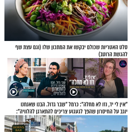
סלט האטריות שכולם יבקשו את המתכון שלו (וגם עצת שף
להגשת הרוטב)
"אין לי יד, וזו לא מחלה": כרמל
"שבר גדול. הבנו שאנחנו
יוגב על החיסרון שהפך לגעגוע
צריכים להתארגן להלוויה":
זוגיות במבחן, הפעם עם מרים
וגד דנינו