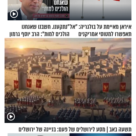
איראן מאיימת על בולגריה: "אל
"נתקענו. חשבנו שאנחנו
תאפשרו למטוסי אמריקנים
הולכים למות": הרב יוסף גרמון
להמריא מהשטח שלכם"
בריאיון מרתק
תשעה באב | מסע לירושלים של פעם: בניינה של ירושלים