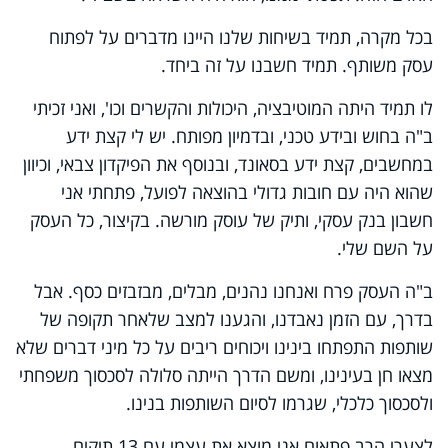
בכל מקרה, תמיד בשיחות שלנו היינו מדברים על לפתוח
עסק משותף. תמיד חשבנו על זה ביחד
.
לו תמיד היתה המוטיבציה, היכולות והקשרים וכו', ואני זכיתי
ב"ה בחוש ובידע טכני, ובדמיון מפותח. יש לי קצת ידע
במחשבים, קצת ידע בסאונד, ובנוסף את הפיקדון צבאי, וכיוון
שהוא היה עם חובות גדולי בהוצאה לפועל, פתחתי אני
חשבון בנק עסקי, ותיק של עוסק מורשה. בקיצור, כל העסק
על השם שלי.
ב"ה העסק פרח ואנחנו נהנים, מבלים, מבזבזים כסף. אבל
בדרך, עם הזמן נאבדנו, והגענו למצב שלאחר תקופה של
שותפות התפתחו בינינו ויכוחים ריבים על כל מיני דברים שלא
מצאו חן בעינינו, ומשם הדרך הייתה סלולה לסכסוך משפחתי
ולסכסוך כלכלי, שגרמו לסיום השותפות בנינו.
לצערי הרב פתאום אני מוצא את עצמי עם 13 תיקים