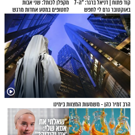
קוד פתוח | דניאל ברגר: "ה-7
מקפלן לכותל: שני אבות
באוקטובר גרם לי לחפש
לחטופים במסע אחדות מרגש
תשובות"
הרב זמיר כהן - משמעות המצוות בימינו