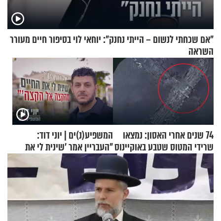
"אם שכחתי לנשום – הייתי נחנק": יוחאי לוי בסיפור חיים מעורר
השראה
74 שנים אחרי האסון: נמצאו
המשפיע(נ)ים | יוני דוד:
שרידי המטוס שטבע באוקיינוס
"העבריין אמר 'שינית לי את
עם עשרות נוסעים
החיים מהקצה אל הקצה'"