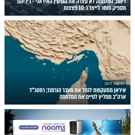
דיווח: המלחמה לא עצרה את הגרעין האיראני - בידיהם
מספיק חומר לייצר כ-10 פצצות
חדשות היום
איראן מתעקשת לנהל את מעבר הורמוז; רמטכ"ל
ארה"ב ממליץ לסיים את המלחמה
X