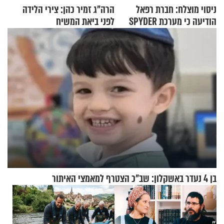
ניסוי מוצלח: חברת רפאל
הרה"ג זמיר כהן: צירי הלידה
הודיעה כי מערכת SPYDER
לפני ביאת המשיח
הצליחה ליירט כטב"ם
בן 4 נעדר באשקלון: שב"כ הצטרף למאמצי האיתור