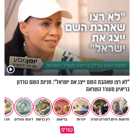
"לא רצו שאהבת השם ייצג את ישראל": חנינת השם גורדון
בריאיון מעורר השראה
חדשות היום
לומדים תורה
יהדות
בריאות
רץ ברשת
דעות וטורים
תרבות
תעצרו לפני שאתם מוציאים דיבה
קצרים
על ציבור שלם
מתכון ל׳שבת שלום׳