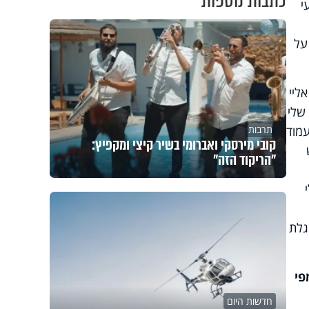
כתבות נוספות
י
על
ליי
שלי
תרבות
עמוד
קובי מירסקי ואברומי בשיר קיצי ומקפיץ:
"הריקוד הזה"
גלת
פי
חדשות היום