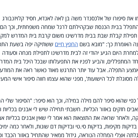
 את סיפורו של אלכסנדר משה בן לאה לאנדא, חסיד קלויזנבורג
התפלל בבית הכנסת שבקהילתם לרגל שמחה משפחתית, וכך הם
 תפילת קבלת שבת בבית מדרשינו משום קרבת בית המדרש למקום
ה האומרת כך: "מובא בשם
החפץ חיים
ששתיקה יפה בשעת התפ
למחרת היום הגיע יהודי זה לבית מדרשינו לתפילת מנחה וסעודה
ד המתפללים, והביע לפניו את התפעלותו שבכל היכל בית המדר
אמצע התפלה. אבל עוד יותר התרגש מאוד כאשר ראה את המודע
מסוגלת לכל הישועות'
,
מפני שהוא עצמו חווה סיפור אישי המעי
 כפי שהוא סיפר להם מילה במילה, וכך הוא סיפר: "הסיפור שלי ה
ים חזקים באזור הכליות
.
חשבתי תחילה שיש לי אבנים בכליות ו
ה, ולאחר שראה את התוצאות הוא אמר לי שאין אבנים בכליות אב
דיקות מקיפות, בדיקות סי
.
טי ובדיקות דם שונות, ולאחר כמה ימים
גלתה אצלי המחלה הנוראה, גידול ממאיר שהתחיל באזור הכבד וכ