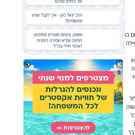
של החיים שלכם
הרב יגאל כהן - איך לקבל שפע
מהשמיים?
 בו
מזוזות, ציציות וספרים מחזקים:
המיזם שיביא שמירה רוחנית
ילה
לאלפי חיילי צה"ל
ש
X
🔇
ה
ד
חל
שזה
ל
בר