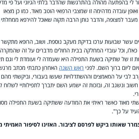
 לי בהפתעה מהולה בהתרגשות שהדבר בלתי הגיוני ועל פי מדע
ואופן עובדה מדהימה זו שמצבי הרפואי הוטב מאוד. כמו כן מצאו
 מעבר למצופה
,
והדבר נותן הרבה תקוה שאוכל להירפא ממחלתי 
ם עשר שבועות ערכו בדיקת מעקב נוספת. ושוב, הרופא מתקשר א
כאלו
,
וכל עובדי המחלקה בבית החולים מדברים על זה שהמקרה 
כות זו של שתיקה בשעת התפילה היא שעמדה לי ועומדת לי וגם ת
ום ליום ברוך השם. לפני
ראש השנה
האחרון כתבתי מכתב מרגש
מקרב לבי על המאמצים וההשתדלויות שעשו בעבורי, וביקשתי מהם
שוב ונשגב זה, ובזכות זה ישמע השם יתברך לתפילותיי לשלוח לי
י.
תי מאוד כאשר ראיתי את המודעה ששתיקה בשעת התפילה מסו
העיד על כך".
רר שאותו ביקש לפרסם לציבור. האזינו לסיפור האמיתי מ