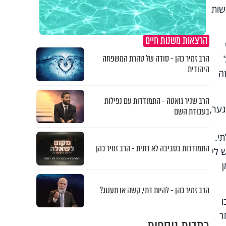
שות
הרצאות משנות חיים
הרב זמיר כהן - סודה של טהרת המשפחה
היהודית
ה
הרב שניר גואטה - התמודדות עם נפילות
ער,
בעבודת השם
י.
התמודדות בסביבה לא דתית - הרב זמיר כהן
 לי
הרב זמיר כהן - להיות דתי, קשה או תענוג?
ו
ר