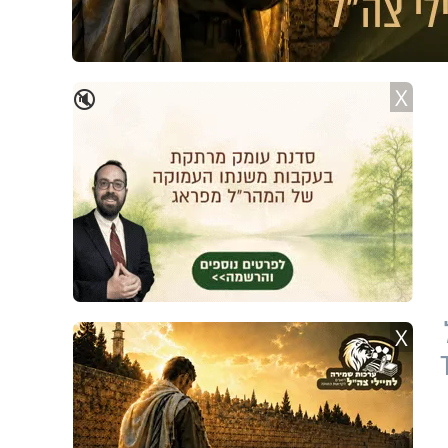
X
🔇
X