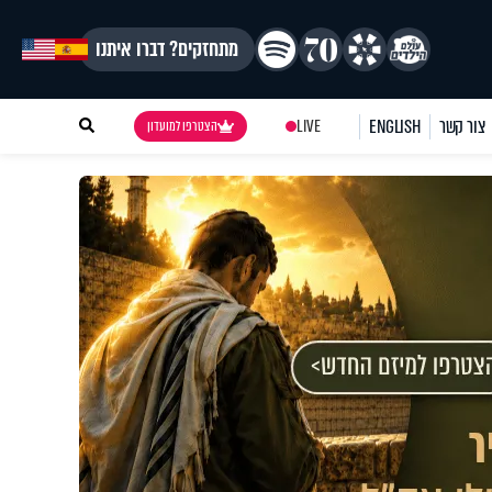
מתחזקים? דברו איתנו
צור קשר
ENGLISH
LIVE
הצטרפו למועדון