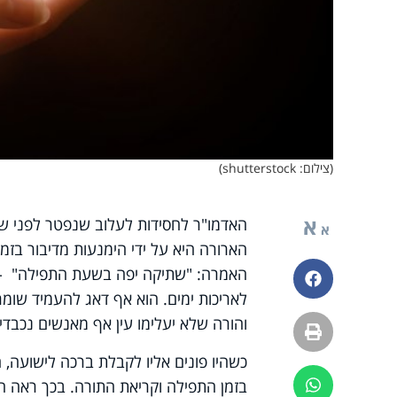
(צילום: shutterstock)
א
האדמו"ר לחסידות לעלוב שנפטר לפני 
א
הארורה היא על ידי הימנעות מדיבור בזמ
האמרה: "שתיקה יפה בשעת התפילה" - ר
פייסבוק
לאריכות ימים. הוא אף דאג להעמיד שומר
והורה שלא יעלימו עין אף מאנשים נכבדי
הדפסה
כשהיו פונים אליו לקבלת ברכה לישועה,
בזמן התפילה וקריאת התורה. בכך ראה הא
ווטסאפ