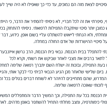
ויים לצאת מזה הם נמוכים, עד כדי כך שאפילו לא היה שייך לע
 סיפרתי את זה לכל חבריי
,
לא ניסיתי להסתיר את הדבר, כי הייתי
כמובן יותר סיכוי שיתקבלו התפילות לרפואתי. ניסיתי להתחזק בכל
חלתי, ולא הנחתי לייאוש להשתלט עליי בשום אופן
.
כידוע, דבר ז
ל סיכויי ההישרדות של אדם החולה במחלה.
י להתפלל בבית הכנסת. גבאי בית הכנסת, הרב גרשון אייזנבערג
 לתאר ברבים את מצבי לאחר שביקש את רשותי, וקרא לכל
 בעת התפילה
,
ובזכות זה ישלח השם יתברך רפואה שלימה למחלת
ביום שלישי שלאחר מכן הגיע הגבאי לביתי כדי לבקר אותי, והגיש
המדרש, שהם מתחייבים להיזהר לא לשוחח דברים בטלים בכל זמן
ף לזכותי שאזכה לרפואה שלימה
.
 הכנסת בכל עת התפילה, וכך המשיך הדבר והמתפללים המשיכ
פולי כימותרפיה, ומצב מחלתי התחיל להשתפר באופן מדהים
.
לאח