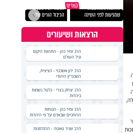
כך אפשר להתמודד עם
קצרים
הדאגות והמחשבות
הגעתי לגיל 108 בזכות
נבחר
שמגיעות לפני השינה
הכיבוד הורים שלי
ישרא
הרצאות ושיעורים
הרב זמיר כהן - התהוות היקום
וגיל העולם
הרב ירון אשכנזי - הציצית,
השכפ"ץ היהודי
הרב יצחק בצרי - גלגול נשמות
ביהדות
ה,
הרב זמיר כהן - הכוחות
הרוחניים שבאדם על פי היהדות
ר
הרב שניר גואטה - ההזדמנות
כות