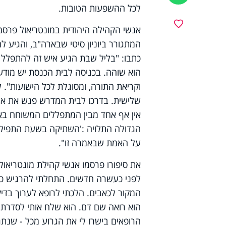
לכל ההשפעות הטובות.
מועדפים
אנשי הקהילה היהודית במונטריאול פרסמו
המתגורר ביוניון סיטי שבארה"ב
,
והגיע ל
כתבו: "בליל שבת הגיע איש זה להתפלל
הוא שוהה
.
בכניסה לבית הכנסת יש מודע
וקריאת התורה, ומסוגלת לכל הישועות". 
שלישית. בדרכו לבית המדרש פגש את אח
אין אף אחד מבין המתפללים המשוחח ב
הגדולה התלויה
:
'השתיקה בשעת התפילה 
על האמת שבאמרה זו".
את סיפורו פרסמו אנשי קהילת מונטריאול
לפני כעשרה חדשים. התחלתי להרגיש כאב
המקור לכאבים. הלכתי לרופא לערוך בדיק
הוא רואה שם דם. הוא שלח אותי לסדרת ב
הרופאים בישרו לי את הגרוע מכל - שנת