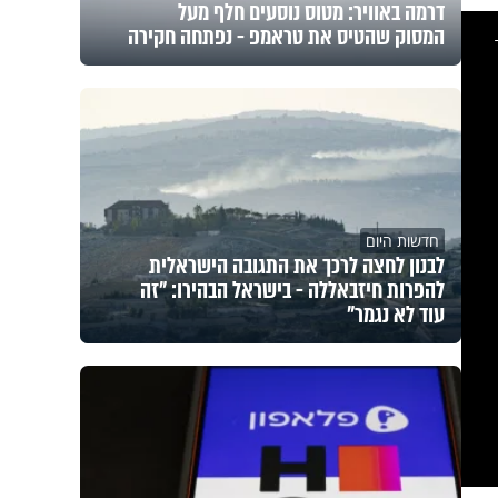
דרמה באוויר: מטוס נוסעים חלף מעל
This
is
המסוק שהטיס את טראמפ - נפתחה חקירה
a
modal
windo
חדשות היום
לבנון לחצה לרכך את התגובה הישראלית
להפרות חיזבאללה - בישראל הבהירו: "זה
עוד לא נגמר"