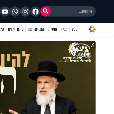
VOD
מגזין
חדשות
הרב זמיר כהן
עולם הילדים
70 שאלות
X