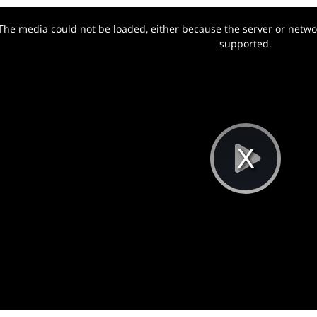
The media could not be loaded, either because the server or networ
w.
supported.
Pla
Vi