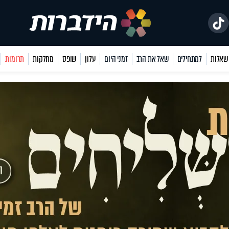
למתחילים
שאל את הרב
זמני היום
עלון
שופס
מחלקות
תרומות