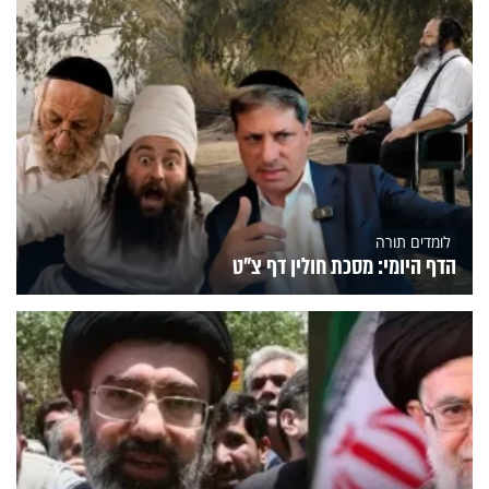
לומדים תורה
הדף היומי: מסכת חולין דף צ"ט