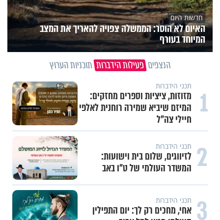
חדשות היום
האיום לא הוסר: הממשלה צפויה להאריך את המצב
המיוחד בעורף
הנצפים
פעילות הידברות
תוכניות הערוץ
תכני הידברות
1
מזוזות, ציציות וספרים מחזקים:
המיזם שיביא שמירה רוחנית לאלפי
חיילי צה"ל
2
תכני הידברות
לזיווגים, שלום בית וישועות:
המשדר העולמי של ט"ו באב
3
תכני הידברות
אחי, מחכים רק לך: יום התפילין