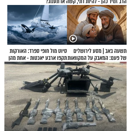
הרב זמיר כהן - להיות דתי, קשה או תענוג?
תשעה באב | מסע לירושלים
סיוט מול חופי ספרד: האורקות
של פעם: המאבק על המקוואות
תקפו ארבע יאכטות - אחת מהן
טבעה