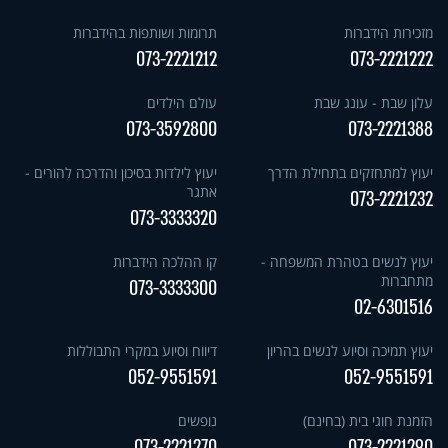
מזכירות הידברות
תרומות ושותפות בהידברות
073-2221212
073-2221222
עלון שבת - עונג שבת
עולם הילדים
073-3592800
073-2221388
יעוץ למתחזקים בתחילת הדרך
יעוץ לילדות בסיכון והדרכה להורים -
אתגר
073-2221232
073-3333320
יעוץ לנשים בטהרת המשפחה -
קו ההלכה הידברות
מתחברות
073-3333300
02-6301516
יעוץ תמיכה וסיוע לנשים בהריון
דיווח וסיוע במקרי התבוללות
052-9551591
052-9551591
הזמנת חוגי בית (בחינם)
נופשים
073-2221270
073-2221290