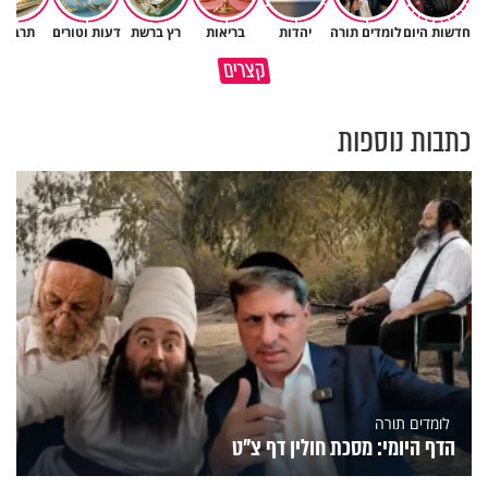
חדשות היום
לומדים תורה
יהדות
בריאות
רץ ברשת
דעות וטורים
תרבות
גם ׳הרע׳ זה הרחמים של בורא
קצרים
מדוע האמונה נמשלה למלח?
עולם
כתבות נוספות
לומדים תורה
הדף היומי: מסכת חולין דף צ"ט