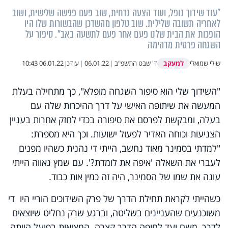
"עוד שידוך נופל, ועוד הצעה נדחית, שוב פעם פגישה שלישית, ושוב
לאחריה תשובה שלילית. שוב טלפון מהשדכן שהבשורות שלו היו
הופכות את הבית שלנו פעם אחר פעם לתשעה באב". סיפור על
השגחה פרטית מדהימה
למעקב
שולי שמואלי
ד' שבט התשפ"ב
|
06.01.22
|
עודכן
06.01.22 10:43
"השידוך שלי הוא סיפור השגחה מופלא", כך מתחילה בעלת
המעשה את שיתופה האישי על דרך ההיכרות שלה עם
בעלה, ומבקשת לפרסם את סיפורה בכדי לחזק אחרות בעניין
הצניעות וכוחה האדיר לפעול ישועות. וכך היא מספרת:
"למדתי בסמינר מאוד נחשב, הייתי די נהנית כשהיו מפנים
לעברי את השאלה
'
איפה את לומדת?'
.
עם שמץ גאווה הייתי
עונה את שמו של הסמינר, היה זה כמין אות כבוד.
כשהייתי לקראת תחילת הדרך של פרק השידוכים הוריי היו די
משוכנעים שהעניינים בשליטה, וברגע שרק נחליט שיוצאים
לדרך
,
משם ועד לחופה הדרך קצרה
.
המציאות בפועל הייתה