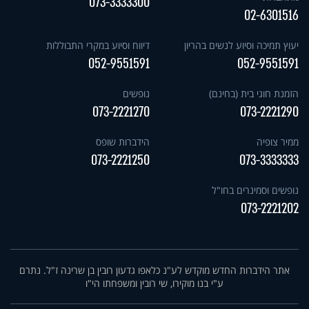
073-3333300
02-6301516
יעוץ תמיכה וסיוע לנשים בהריון
דיווח וסיוע במקרי התבוללות
052-9551591
052-9551591
הזמנת חוגי בית (בחינם)
נופשים
073-2221270
073-2221290
ממיר צופיה
הידברות שופס
073-2221250
073-3333333
נופשים וסמינרים בחו"ל
073-2221202
אתר הידברות החדש מוקדש לע"נ כלאפו גדעון רובין בן שרינה ז"ל. נתרם
ע"י בנו מוקירו, שי רובין ומשפחתו הי"ו