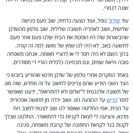
שונה לגמרי
.
עוד
שידוך
נופל, ועוד הצעה נדחית, שוב פעם פגישה
שלישית, ושוב לאחריה תשובה שלילית. שוב טלפון מהשדכן
שהבשורות שלו היו הופכות את הבית שלנו פעם אחר פעם
לתשעה באב
.
לא היה לנו שמץ של מושג למה זה קורה.
ברוך השם לא היה חסר לי או להוריי מאומה. אנחנו משפחה
טובה ויראת שמים, וגם מבחינה כלכלית הוריי די מסודרים.
באחד המקרים אחרי טלפון של שדכן מדכא שהודיע ביובש כי
הצד השני הודיע שהם צריכים לחשוב על זה מחדש, שזה סוג
של תשובה אלגנטית ל"שלום ולא להתראות", ידענו שאפשר
לומר
קדיש
על ההצעה הזו. ושוב ירדה מן תחושה אפרורית
על הבית
.
אמי החליטה שאסור לנו שוב לצנוח למצב רוח
מדכא, והציעה לי לצאת לקניות כדי להתאוורר. החלטנו שנלך
לקנות בגד לקראת החתונה של קרובת משפחה, פנינה
שמה. האמת שמדובר בקרובת משפחה די רחוקה, אבל