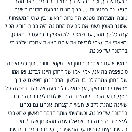
הצעת שידוך, וכמו בכל שידוך החלו הבירורים. מאד מהר
הגיעו גם הפגישות ו... ברוך השם נקבעה חתונה בשעה
טובה ומוצלחת! מפגש ההיכרות הראשון בין שתי המשפחות,
שסוגר באופן רשמי את קביעת החתונה היה בבית הוריי. הכול
קרה כל כך מהר, עד שאפילו לא הספקתי כמעט להתארגן,
ומצאתי את עצמי לובשת את אותה חצאית ארוכה שלבשתי
בחתונה של פנינה.
המפגש עם משפחת החתן היה מקסים וזורם. תוך כדי הייתה
סיטואציה בה אני, אמי ואמו של החתן היינו לבדנו, ואז אמו
של החתן אמרה לנו בזו הלשון "הרבה זמן חיפשנו שידוך
מתאים לבננו היקר, אך כמעט כל הצעה שקיבלנו נפסלה על
הסף
.
תנאי הכרחי שהצבנו היה שכלתנו לעתיד תהיה כזו
שאינה נוהגת ללבוש חצאיות קצרות. אנחנו גם נכחנו
בחתונה של פנינה, וכשראיתי אותך הדבר הראשון שחשבתי
לעצמי היה 'הנה בת ישראל כשרה מהסגנון שלנו'. מיד
ביקשתי קצת פרטים על המשפחה, עשינו בירורים והרגשתי