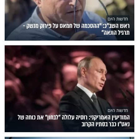
חדשות היום
ראש השב"כ: "ההסכמה של חמאס על פירוק מנשק -
תרגיל הונאה"
חדשות היום
המודיעין האמריקני: רוסיה עלולה "לבחון" את כוחה של
נאט"ו כבר בסתיו הקרוב