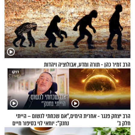
הרב זמיר כהן - תורה ומדע, אבולוציה ויהדות
הרב יצחק פנגר - אחרית הימים,
"אם שכחתי לנשום – הייתי
חלק ב’
נחנק": יוחאי לוי בסיפור חיים
מעורר השראה