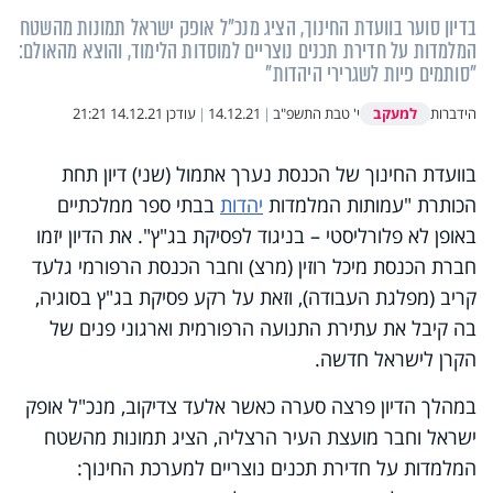
בדיון סוער בוועדת החינוך, הציג מנכ"ל אופק ישראל תמונות מהשטח
המלמדות על חדירת תכנים נוצריים למוסדות הלימוד, והוצא מהאולם:
"סותמים פיות לשגרירי היהדות"
למעקב
הידברות
י' טבת התשפ"ב
|
14.12.21
|
עודכן
14.12.21 21:21
בוועדת החינוך של הכנסת נערך אתמול (שני) דיון תחת
הכותרת "עמותות המלמדות
יהדות
בבתי ספר ממלכתיים
באופן לא פלורליסטי – בניגוד לפסיקת בג"ץ". את הדיון יזמו
חברת הכנסת מיכל רוזין (מרצ) וחבר הכנסת הרפורמי גלעד
קריב (מפלגת העבודה), וזאת על רקע פסיקת בג"ץ בסוגיה,
בה קיבל את עתירת התנועה הרפורמית וארגוני פנים של
הקרן לישראל חדשה.
במהלך הדיון פרצה סערה כאשר אלעד צדיקוב, מנכ"ל אופק
ישראל וחבר מועצת העיר הרצליה, הציג תמונות מהשטח
המלמדות על חדירת תכנים נוצריים למערכת החינוך: