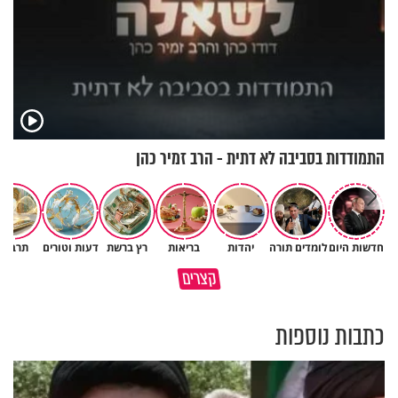
התמודדות בסביבה לא דתית - הרב זמיר כהן
חדשות היום
לומדים תורה
יהדות
בריאות
רץ ברשת
דעות וטורים
תרבות
גם ׳הרע׳ זה הרחמים של בורא
קצרים
מדוע האמונה נמשלה למלח?
עולם
כתבות נוספות