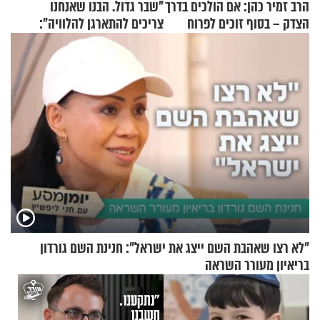
הרב זמיר כהן: אם הולכים בדרך
"שבר גדול. הבנו שאנחנו
הצדק – בסוף זוכים לפרוח
צריכים להתארגן להלוויה":
זוגיות במבחן, הפעם עם מרים
וגד דנינו
"לא רצו שאהבת השם ייצג את ישראל": חנינת השם גורדון
בריאיון מעורר השראה