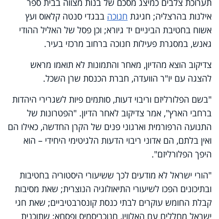
תערוכת צלבים כמיצג מסכם של בנות מצווה בבית ספר
אילנות בהרצליה; חגיגת
חנוכה
בבגדי סנטה קלאוס ועץ
אשוח בחטיבת הביניים יד גיורא; וכן פסל של האליל ההודי
גאנש, במסגרת פעילות חנוכה ברחוב מרכזי בעיר.
צדיקוב הוצא מהדיון, מאחר והתמונות לא תואמו מראש
להצגה עם יו"ר הוועדה, חברת הכנסת שרן השכל.
"בשם הפלורליזם וריבוי דעות, סותמים פיות לשגרירי היהדות
ברחבי הארץ", אמר צדיקוב לאחר הדיון. "הפטרונות של
התנועה הרפורמית וארגוני פנים של הקרן החדשה, כאילו הם
ואין בלתם, הם אדוני ריבוי הדעות הלגיטימי היחידי – הוא
היפך הפלורליזם".
"הורי ישראל לא מודעים לכך ששיעורי היסטוריה בחטיבות
ובתיכונים הפכו לשיעורי התיאולוגיה הנוצרית; שאת מסיבות
קבלת החומש עוקרים לבתי כנסת קונסרבטיביים; שאת חגי
ישראל מחללים עם האלווין, חנוכריסמיס ופסחא; שתוכנית