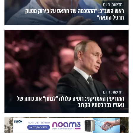
חדשות היום
ראש השב"כ: "ההסכמה של חמאס על פירוק מנשק -
תרגיל הונאה"
חדשות היום
המודיעין האמריקני: רוסיה עלולה "לבחון" את כוחה של
נאט"ו כבר בסתיו הקרוב
X