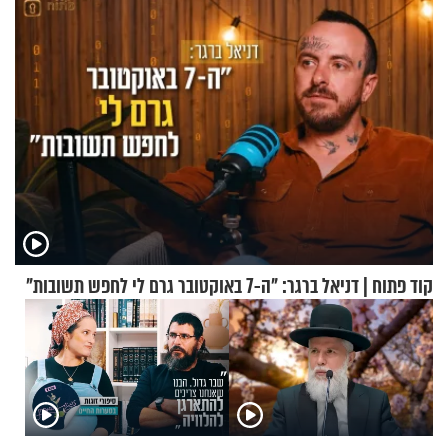
קוד פתוח | דניאל ברגר: "ה-7 באוקטובר גרם לי לחפש תשובות"