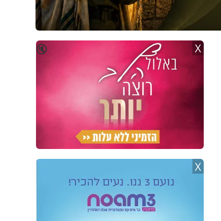
X
🔇
X