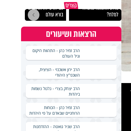
קצרים
מדוע האמונה נמשלה
גם ׳הרע׳ זה הרחמים של
האם מ
למלח?
בורא עולם
בשבת
הרצאות ושיעורים
הרב זמיר כהן - התהוות היקום
וגיל העולם
הרב ירון אשכנזי - הציצית,
השכפ"ץ היהודי
This
is
הרב יצחק בצרי - גלגול נשמות
a
ביהדות
modal
windo
הרב זמיר כהן - הכוחות
הרוחניים שבאדם על פי היהדות
הרב שניר גואטה - ההזדמנות