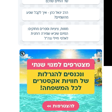
של החיים שלכם
הרב יגאל כהן - איך לקבל שפע
מהשמיים?
מזוזות, ציציות וספרים מחזקים:
המיזם שיביא שמירה רוחנית
לאלפי חיילי צה"ל
X
🔇