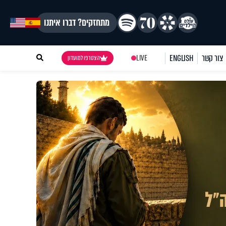
מתחזקים? דברו איתנו
צור קשר
ENGLISH
LIVE
הצטרפו למועדון