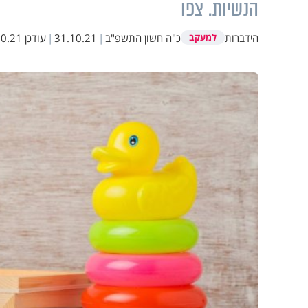
הנשיות. צפו
הידברות
כ"ה חשון התשפ"ב
|
31.10.21
|
עודכן
21 08:44
למעקב