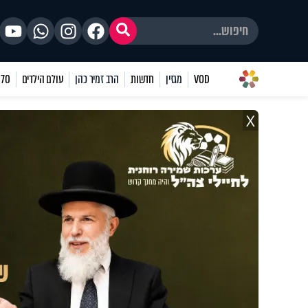
VOD
מגזין
חדשות
הרב זמיר כהן
עולם הילדים
70 שאלות
X