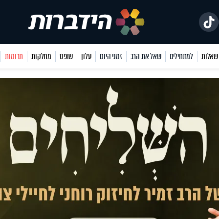
למתחילים
שאל את הרב
זמני היום
עלון
שופס
מחלקות
תרומות