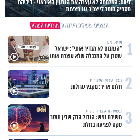
דיווח: המלחמה לא עצרה את הגרעין האיראני - בידיהם
מספיק חומר לייצר כ-10 פצצות
הנצפים
פעילות הידברות
תוכניות הערוץ
1
וידיאו מגזין
"הגמגום לא מגדיר אותי": ישראל
שטרן על המגבלה שלא עוצרת אותו
2
תכני ערוץ הידברות
חלום אדיר: מקבץ סגולות
3
עשייה והעצמה נשית
משיבת נפש: הגבול הדק שבין חוסר
טקט לפגיעה בזולת