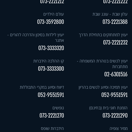
073-2221212
073-2221222
עלון שבת - עונג שבת
עולם הילדים
073-3592800
073-2221388
יעוץ למתחזקים בתחילת הדרך
יעוץ לילדות בסיכון והדרכה להורים -
אתגר
073-2221232
073-3333320
יעוץ לנשים בטהרת המשפחה -
קו ההלכה הידברות
מתחברות
073-3333300
02-6301516
יעוץ תמיכה וסיוע לנשים בהריון
דיווח וסיוע במקרי התבוללות
052-9551591
052-9551591
הזמנת חוגי בית (בחינם)
נופשים
073-2221270
073-2221290
ממיר צופיה
הידברות שופס