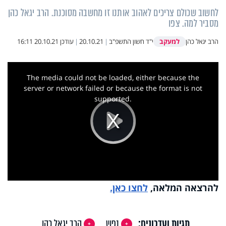
לחשוב שכולם צריכים לאהוב אותנו זו מחשבה מסוכנת. הרב יגאל כהן
מסביר למה. צפו
למעקב
הרב יגאל כהן
י"ד חשון התשפ"ב
|
20.10.21
|
עודכן
20.10.21 16:11
This
is
a
The media could not be loaded, either because the
modal
window.
server or network failed or because the format is not
supported.
Play
Video
להרצאה המלאה,
לחצו כאן.
תגיות ועדכונים:
נפש
הרב יגאל כהן