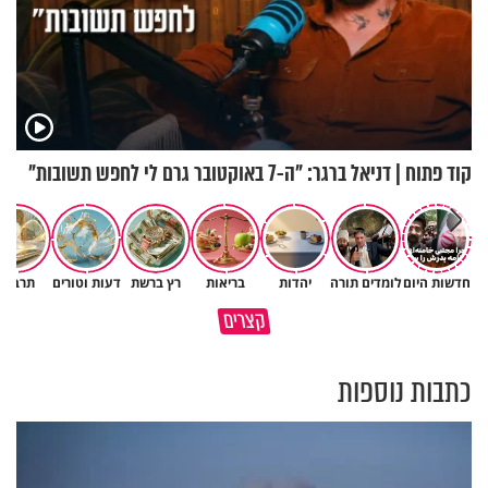
קוד פתוח | דניאל ברגר: "ה-7 באוקטובר גרם לי לחפש תשובות"
חדשות היום
לומדים תורה
יהדות
בריאות
רץ ברשת
דעות וטורים
תרבות
תעצרו לפני שאתם מוציאים דיבה
קצרים
על ציבור שלם
מתכון ל׳שבת שלום׳
כתבות נוספות