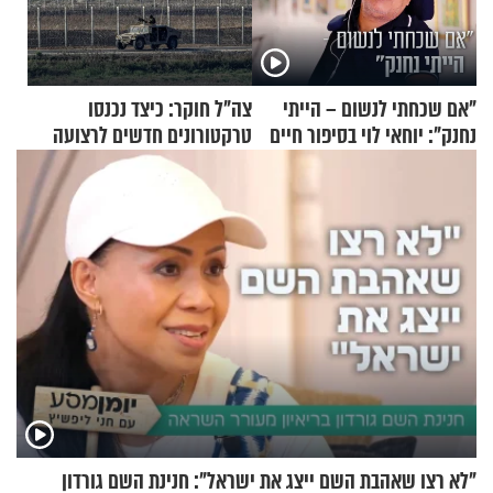
"אם שכחתי לנשום – הייתי
צה"ל חוקר: כיצד נכנסו
נחנק": יוחאי לוי בסיפור חיים
טרקטורונים חדשים לרצועה
מעורר השראה
"לא רצו שאהבת השם ייצג את ישראל": חנינת השם גורדון