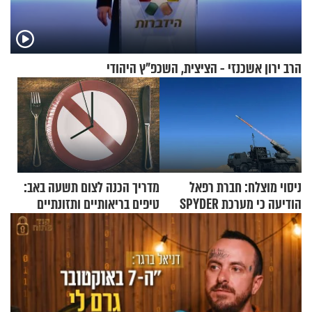
הרב ירון אשכנזי - הציצית, השכפ"ץ היהודי
ניסוי מוצלח: חברת רפאל
מדריך הכנה לצום תשעה באב:
הודיעה כי מערכת SPYDER
טיפים בריאותיים ותזונתיים
הצליחה ליירט כטב"ם
לשמירה על הגוף