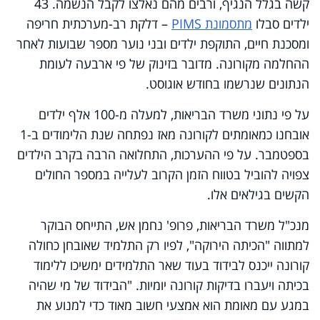
קשה בגלל הנגיף, ורבים מהם נאלצו לקבל הנשמה. 43
ילדים סבלו
מתסמונת
PIMS
– דלקת רב-מערכתית חריפה
ומסכנת חיים, התוקפת ילדים ובני נוער מספר שבועות לאחר
ההחלמה מקורונה. מדובר בזינוק של פי ארבעה לעומת
הנתונים שנרשמו בחודש אוגוסט.
על פי נתוני משרד הבריאות, למעלה מ-100 אלף ילדים
אובחנו כמאומתים לקורונה מאז נפתחה שנת הלימודים ב-1
בספטמבר. על פי ההערכות, התחלואה הרבה בקרב הילדים
צפויה להוביל בטווח הזמן הקרוב לעלייה במספר החולים
הקשים בגילאים אלו.
מנכ"ל משרד הבריאות, פרופ' נחמן אש, התייחס הבוקר
למתווה "הכיתה הירוקה", לפיו רק התלמיד שאובחן כחולה
קורונה ייכנס לבידוד בעוד שאר התלמידים ימשיכו ללימוד
בכיתה ויעברו בדיקות קורונה יומיות. "הבידוד של מי שהיה
במגע עם מאומת הוא אמצעי חשוב מאוד כדי למנוע את