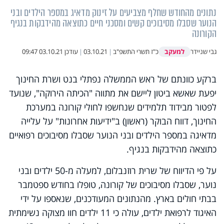
נתונים מהחודש שחלף מצביעים על זינוק מדאיג במספר הילדים ובני
הנוער שסבלו מסיבוכים קשים ומסכני חיים כתוצאה מהידבקות בנגיף
הקורונה
למעקב
גבי שניידר
כ"ז תשרי התשפ"ב
|
03.10.21
|
עודכן
03.10.21 09:47
ברקע כוונתם של ראש הממשלה נפתלי בנט ושרת החינוך
יפעת שאשא ביטון ליישם את מתווה "הכיתה הירוקה", שנועד
לפטור מבידוד תלמידים שנחשפו לחולי קורונה במערכת
החינוך, דווח הבוקר (ראשון) ב"ידיעות אחרונות" על עלייה
מדאיגה במספר הילדים ובני הנוער שסבלו מסיבוכים רפואיים
כתוצאה מהידבקות בנגיף.
על פי הדיווח של שרית רוזנבלום, למעלה מ-50 ילדים ובני
נוער, שסבלו מסיבוכים של קורונה, טופלו בחודש ספטמבר
בבתי חולים בארץ. מהנתונים המעודכנים, שנאספו על ידי
האיגוד לרפואת ילדים, עולה כי 11 ילדים חוו מצוקה נשימתית