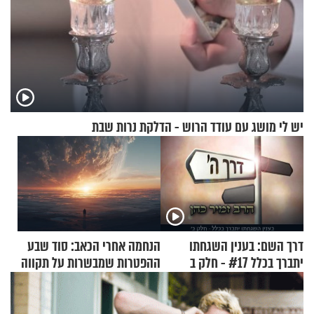
יש לי מושג עם עודד הרוש - הדלקת נרות שבת
דרך השם: בענין השגחתו
הנחמה אחרי הכאב: סוד שבע
יתברך בכלל #17 - חלק ב
ההפטרות שמבשרות על תקווה
וגאולה