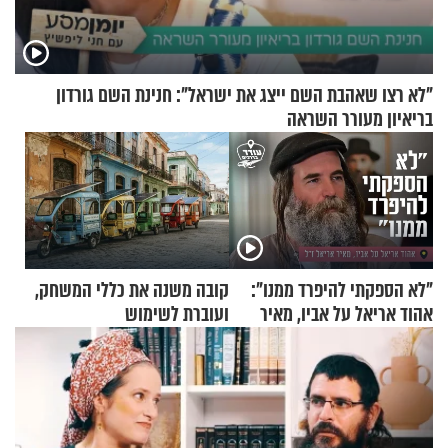
"לא רצו שאהבת השם ייצג את ישראל": חנינת השם גורדון
בריאיון מעורר השראה
"לא הספקתי להיפרד ממנו":
קובה משנה את כללי המשחק,
אהוד אריאל על אביו, מאיר
ועוברת לשימוש
אריאל ז"ל
בתלת־אופנועים סולאריים