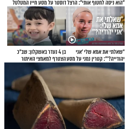
"הוא ניסה לחטוף אותי": הרצל דוסטר על מסע חייו המטלטל
"שאלתי את אמא שלי 'אני
בן 4 נעדר באשקלון: שב"כ
יהודייה?'": קטרין נמני על מסע
הצטרף למאמצי האיתור
ההתחזקות המרגש