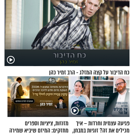
כח הדיבור על קצה המזלג - הרב זמיר כהן
פגיעה עצמית וחרדות – איך
מזוזות, ציציות וספרים
מכילים את זה? זוגיות במבחן,
מחזקים: המיזם שיביא שמירה