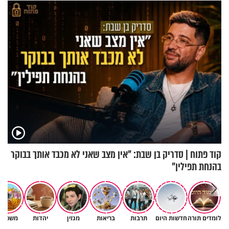
הפעם עם יהודית ואלתר כהן
רוחנית לאלפי חיילי צה"ל
קוד פתוח | סדריק בן שבת: "אין מצב שאני לא מכבד אותך בבוקר
בהנחת תפילין"
לומדים תורה
חדשות היום
תרבות
בריאות
מגזין
יהדות
משפחה
גם ׳הרע׳ זה הרחמים של בורא