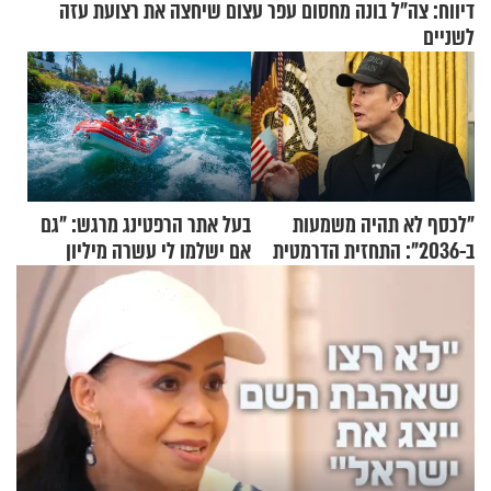
דיווח: צה"ל בונה מחסום עפר עצום שיחצה את רצועת עזה
לשניים
"לכסף לא תהיה משמעות
בעל אתר הרפטינג מרגש: "גם
ב-2036": התחזית הדרמטית
אם ישלמו לי עשרה מיליון
של אילון מאסק על עתיד
שקלים - לא אפתח בשבת"
הכלכלה