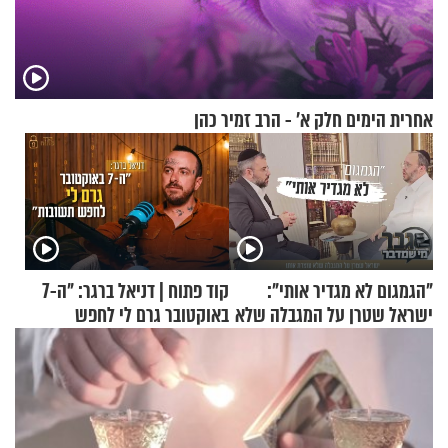
אחרית הימים חלק א’ - הרב זמיר כהן
"הגמגום לא מגדיר אותי":
קוד פתוח | דניאל ברגר: "ה-7
ישראל שטרן על המגבלה שלא
באוקטובר גרם לי לחפש
עוצרת אותו
תשובות"