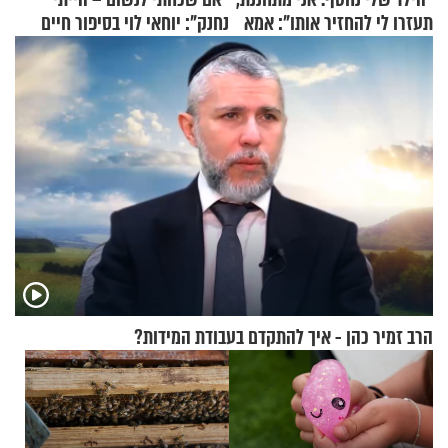
תעזרו לי להחזיר אותו": אמא
נחנק": יוחאי לוי בסיפור חיים
של יובל בן ה-4 בריאיון דומע
מעורר השראה
הרב זמיר כהן - איך להתקדם בעבודת המידות?