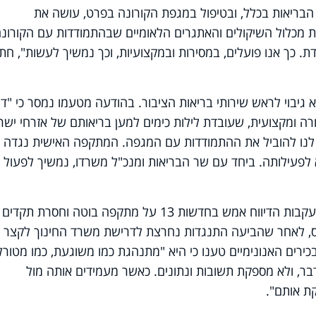
הבריאות בכלל, ובטיפול במגפת הקורונה בפרט, עושה את
ת מכלול השיקולים והאתגרים הלאומיים שבהתמודדות עם הקורונה
ת. כך אנו פועלים, במסירות ובמקצועיות, וכך נמשיך לעשות", חת
יבוי לראש שירותי בריאות הציבור. בהודעה מטעמו נמסר כי "ד"
רה ומקצועית, שעובדת לילות כימים למען בריאותם של אזרחי ישר
עת לנו להוביל את ההתמודדות עם המגפה. המתקפה האישית נגדה 
לא לפעילותה. ביחד עם שר הבריאות ומנכ"ל משרדו, נמשיך לפעול
הודעותיהם של פרופ' אש ובנט פורסמו בעקבות הדיווח אמש בחדשות 13 על מתקפה בוטה וחסרת 
ייס, לאחר שהביעה התנגדות נחרצת לדרישת משרד החינוך לקצר 
לתלמידים ל-48 שעות. הבכירים האנונימיים טענו כי היא "מתנהגת כמו משוגעת, כמו מטו
בר, ולא מספקת תשובות ונתונים. כאשר מעמידים אותה מול
ת אותם".