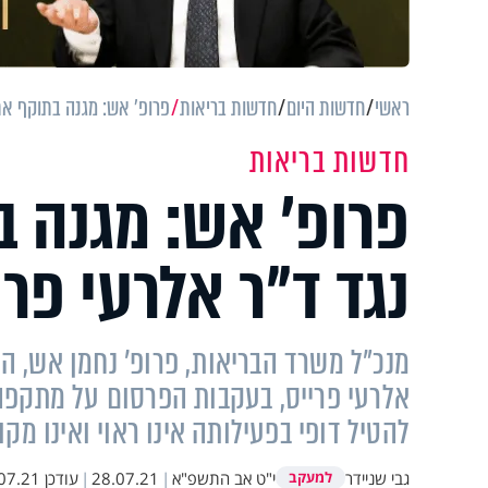
ראשי
חדשות היום
חדשות בריאות
פרופ’ אש: מגנה בתוקף את
חדשות בריאות
פרופ’ אש: מגנה 
נגד ד"ר אלרעי פרי
מנכ"ל משרד הבריאות, פרופ' נחמן אש, הענ
אלרעי פרייס, בעקבות הפרסום על מתקפה ב
להטיל דופי בפעילותה אינו ראוי ואינו מקו
גבי שניידר
י"ט אב התשפ"א
|
28.07.21
|
עודכן
.21 14:07
למעקב