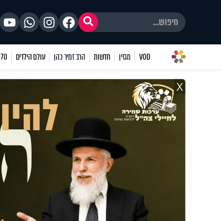
VOD
מגזין
חדשות
הרב זמיר כהן
עולם הילדים
70 שאלות
X