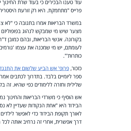
עוד טענו הבכירים כי בעוד שרת החינוך 
פרייס "מתחמקת. היא רק זורעת היסטריה,
במשרד הבריאות אמרו בתגובה כי "לא צריך
מצער שיש מי שמבקש לנהוג בפופוליזם חס
בקורונה. אנשי הבריאות, ובהם כמובן ד"ר 
לעומתם, יש מי שמכנה את עצמו 'גורמים 
כותרות'".
כזכור,
פרופ' אש הביע שלשום את התנגדו
שלילית וחזרה ללימודים כפי שהיא. זה בל
אש הוסיף כי משרדי הבריאות והחינוך נמצ
הבידוד היא "אחת הנקודות שעדיין לא נס
לאורך תקופת הבידוד כדי לאפשר לילדים ל
דרך אפשרית, אחרי זה נרחיב אותה לכל מ