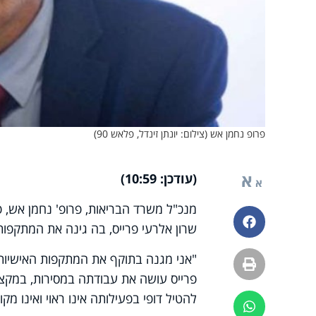
פרופ נחמן אש (צילום: יונתן זינדל, פלאש 90)
א
(עודכן: 10:59)
א
מנכ"ל משרד הבריאות, פרופ' נחמן אש, פ
פייסבוק
שרון אלרעי פרייס, בה גינה את המתקפות
"אני מגנה בתוקף את המתקפות האישיות ו
הדפסה
פרייס עושה את עבודתה במסירות, במקצועיו
להטיל דופי בפעילותה אינו ראוי ואינו מקו
ווטסאפ