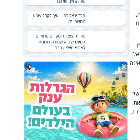
של החיים שלכם
,
הרב יגאל כהן - איך לקבל שפע
מהשמיים?
ם
מזוזות, ציציות וספרים מחזקים:
המיזם שיביא שמירה רוחנית
ר
לאלפי חיילי צה"ל
אל.
אינה
X
🔇
תקדים של
את
רללת.