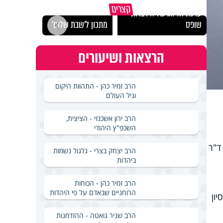
קצרים
ערכת הזיווג של הידברות
השכב
שופס
מתכון ל׳שבת שלום׳
עלינו
הרצאות ושיעורים
הרב זמיר כהן - התהוות היקום
וגיל העולם
הרב ירון אשכנזי - הציצית,
השכפ"ץ היהודי
ד"ר
הרב יצחק בצרי - גלגול נשמות
ביהדות
הרב זמיר כהן - הכוחות
הרוחניים שבאדם על פי היהדות
יון
הרב שניר גואטה - ההזדמנות