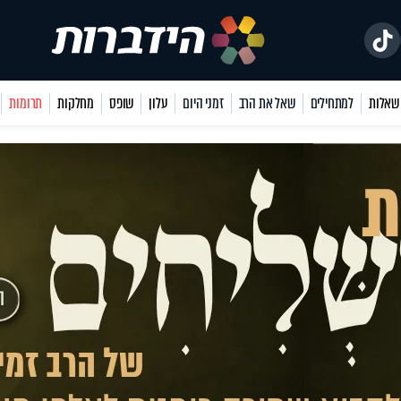
למתחילים
שאל את הרב
זמני היום
עלון
שופס
מחלקות
תרומות