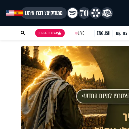
מתחזקים? דברו איתנו
צור קשר
ENGLISH
LIVE
הצטרפו למועדון