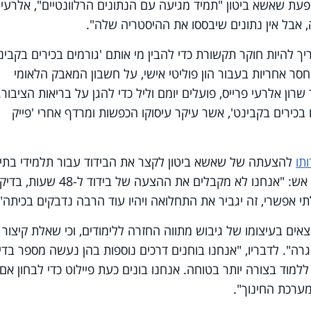
יפעת שאשא ביטון "תמיד מגיעה עם הנתונים הרלוונטיים", אלרעי
 אבל אין נתונים שיבססו את ההיסטריה שלה".
 להיות חוקר תקשורת כדי להבין מי אותם 'גורמים בכירים בקבינט
ר אחריות בעבור הון פוליטי אישי, על חשבון המאבק הלאומי
שרון אלרעי פרייס, פועלים יומם וליל כדי להגן על בריאות הציבור.
בכירים בקבינט', אשר עיקר עיסוקו הכפשות ומרדף אחרי 'פייק
תו
להצעתה של שאשא ביטון לקצר את הבידוד עבור תלמידי בתי
ספר ליומיים בלבד. בתדרוך לכתבים אמר אש: "אנחנו לא מקבלים את ההצעה של בידוד ל-48 ש
תי אפשרי, זה יגביר את התחלואה ויהיו עוד הרבה נדבקים בכיתה".
אים בעיצומו של גיבוש מתווה החזרה ללימודים, וכי שאלת קיצור
גרה". לדבריו, "אנחנו בוחנים דרכים נוספות בהן נעשה מספר בדי
למוד בצורה יותר בטוחה. אנחנו בונים כעת פיילוט כדי לבחון אם ז
ערכת החינוך".