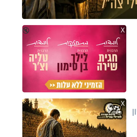
X
🔇
X
ן