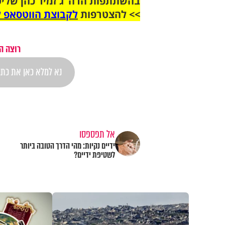
בהשתתפות הרה"ג זמיר כהן שליט
>> להצטרפות
לקבוצת הווטסאפ ל
רוצה ה
אל תפספסו
ידיים נקיות: מהי הדרך הטובה ביותר
לשטיפת ידיים?