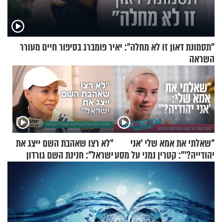
"תסמונת דאון זו לא מחלה": יאיר פומברג בסיפור חיים מעורר
השראה
"שאלתי את אמא שלי 'אני
"לא רצו שאהבת השם ייצג את
יהודייה?'": קטרין נמני על מסע
ישראל": חנינת השם גורדון
ההתחזקות המרגש
בריאיון מעורר השראה