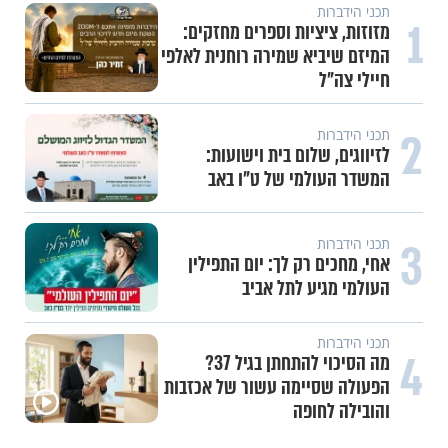
תכני הידברות
1
מזוזות, ציציות וספרים מחזקים:
המיזם שיביא שמירה רוחנית לאלפי
חיילי צה"ל
2
תכני הידברות
לזיווגים, שלום בית וישועות:
המשדר העולמי של ט"ו באב
3
תכני הידברות
אחי, מחכים רק לך: יום התפילין
העולמי מגיע לתל אביב
תכני הידברות
4
מה הסיכוי להתחתן בגיל 37?
הפעולה שסיימה עשור של אכזבות
והובילה לחופה