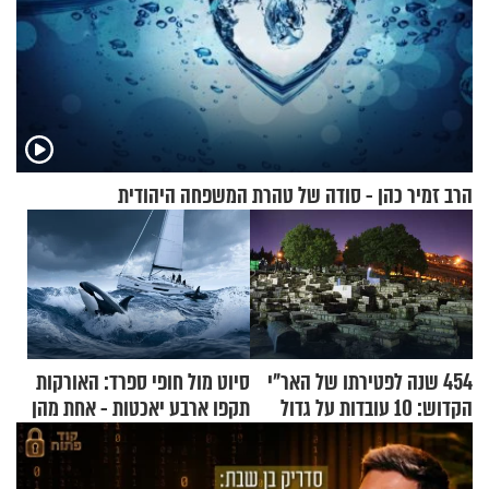
הרב זמיר כהן - סודה של טהרת המשפחה היהודית
454 שנה לפטירתו של האר"י
סיוט מול חופי ספרד: האורקות
הקדוש: 10 עובדות על גדול
תקפו ארבע יאכטות - אחת מהן
מקובלי צפת
טבעה