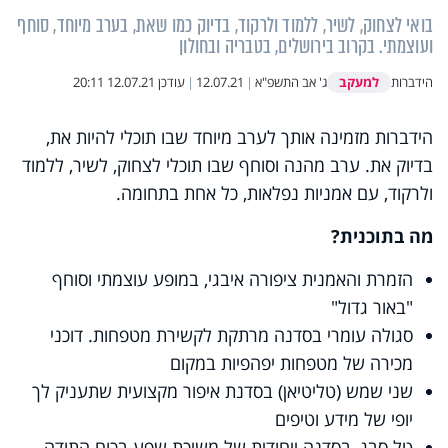
בואי לצחוק, לשיר, ללמוד ולרקוד, בדיוק כמו שאת, בערב מיוחד, סוחף
ועוצמתי. בקרוב בירושלים, בטבריה ובחולון
למעקב
הידברות
ג' אב התשפ"א
|
12.07.21
|
עודכן
12.07.21 20:11
הידברות מזמינה אותך לערב מיוחד שבו תוכלי להיות את,
בדיוק את. ערב מהנה וסוחף שבו תוכלי לצחוק, לשיר, ללמוד
ולרקוד, עם אמניות נפלאות, כל אחת בתחומה.
מה בתוכנית?
הזמרת והאמנית ציפורה איבגי, במופע עוצמתי וסוחף
"באור גדול"
סגולה עומרי בסדנה מרתקת לקשירת מטפחות. דוכני
מכירה של מטפחות יפהפיות במקום
שני שמש (טליטיאן) בסדנת איפור מקצועית שתעניק לך
יופי של מידע וטיפים
טל סבג, בסדנה ייחודית של משיכת שפע בכוח התודה