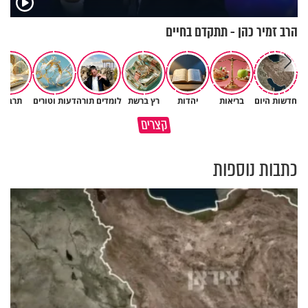
הרב זמיר כהן - תתקדם בחיים
חדשות היום
בריאות
יהדות
רץ ברשת
לומדים תורה
דעות וטורים
תרבות
פותחים פתח קטן - ומקבלים עול
קצרים
תשתמש באהבה של השם לטובתך
עצום
כתבות נוספות