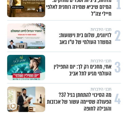
1
מזוזות, ציציות וספרים מחזקים:
המיזם שיביא שמירה רוחנית לאלפי
חיילי צה"ל
2
תכני הידברות
לזיווגים, שלום בית וישועות:
המשדר העולמי של ט"ו באב
3
תכני הידברות
אחי, מחכים רק לך: יום התפילין
העולמי מגיע לתל אביב
תכני הידברות
4
מה הסיכוי להתחתן בגיל 37?
הפעולה שסיימה עשור של אכזבות
והובילה לחופה