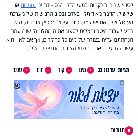
לכיווץ שרירי הרקמות במעי הדק והגס - דהיינו
עצירות
או
שלשול. הדבר מאוד תלוי באדם ובסוג הרגישות של מערכת
העיכול שלו. אם יש למערכת העיכול מספיק אנרגיה, היא
תדע לעבוד היטב ותצליח לספוג את ה'מהלומה' שזה עתה
הנחתתם עליה בצורה של מים כל כך קרים, אך אם לא - היא
עשויה להגיב באחת משתי הצורות החריפות הללו.
תגיות ועדכונים:
מים
קור
חום
סכנה
X
🔇
תגובות
0