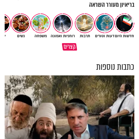
בריאיון מעורר השראה
חדשות היום
דעות וטורים
תרבות
רוחניות ואמונה
משפחה
נשים
יהד
באיזה ארץ לומדים יותר גמרא
קצרים
בדרום קוריאה או בישראל?
כל מה שנשבר יכול להיבנות מחד
כתבות נוספות