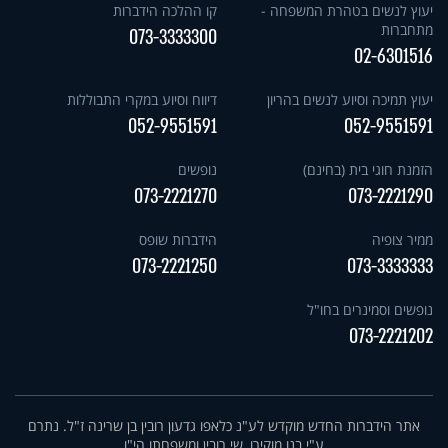
יעוץ לנשים בטהרת המשפחה -
קו ההלכה הידברות
מתחברות
073-3333300
02-6301516
יעוץ תמיכה וסיוע לנשים בהריון
דיווח וסיוע במקרי התבוללות
052-9551591
052-9551591
הזמנת חוגי בית (בחינם)
נופשים
073-2221270
073-2221290
ממיר צופיה
הידברות שופס
073-2221250
073-3333333
נופשים וסמינרים בחו"ל
073-2221202
אתר הידברות החדש מוקדש לע"נ כלאפו גדעון רובין בן שרינה ז"ל. נתרם
ע"י בנו מוקירו, שי רובין ומשפחתו הי"ו