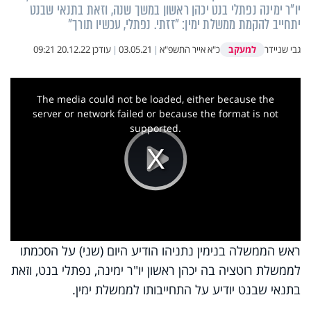
יו"ר ימינה נפתלי בנט יכהן ראשון במשך שנה, וזאת בתנאי שבנט
יתחייב להקמת ממשלת ימין: "זזתי. נפתלי, עכשיו תורך"
למעקב
גבי שניידר
כ"א אייר התשפ"א
|
03.05.21
|
עודכן
20.12.22 09:21
This
is
a
The media could not be loaded, either because the
modal
window.
server or network failed or because the format is not
supported.
Play
Video
ראש הממשלה בנימין נתניהו הודיע היום (שני) על הסכמתו
לממשלת רוטציה בה יכהן ראשון יו"ר ימינה, נפתלי בנט, וזאת
בתנאי שבנט יודיע על התחייבותו לממשלת ימין.