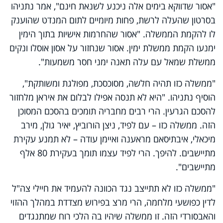
"אסור שדווקא בימים אלה ניכנע לשנאת חינם", אמר נתניהו
בסרטון שהעלה לרשת, פחות מיומיים לתום המנדט שהוענק
לו להקמת הממשלה. "אסור שהחרמות אישיות בתוך הימין
ימנעו הקמת ממשלת ימין
.
אסור שנחזור על אסון אוסלו ונקים
ממשלת שמאל עם עלה תאנה ימני חסר משמעות".
"ממשלה כזו תהיה חלשה, מסוכסכת, מפולגת ומשותקת",
הוסיף נתניהו. "היא לא תנסה אפילו לבלום את איראן מלחזור
להסכם הגרעין. הרי רבים מחבריה תומכים בהסכם המסוכן
הזה. ממשלה כזו – עם לפיד, ניצן הורוביץ, יאיר גולן, מירב
מיכאלי, איבתיסאם מראענה ואיימן עודה – לא תמנע עקירת
מתיישבים. להיפך. הרי לפיד עצמו תומך בעקירת 80 אלף
מתיישבים".
"ממשלה כזו לא תתייצב נגד הכוונה להעמיד את חיילי צה"ל
לדין כפושעי מלחמה, הרי מרצ בפירוש מצדדת במהלך ההזוי
והאבסורדי הזה. זו ממשלה שיהיו בה הלכי רוח שמתנגדים