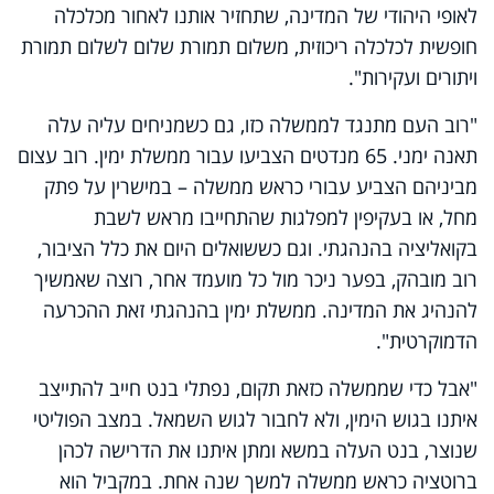
לאופי היהודי של המדינה, שתחזיר אותנו לאחור מכלכלה
חופשית לכלכלה ריכוזית, משלום תמורת שלום לשלום תמורת
ויתורים ועקירות".
"רוב העם מתנגד לממשלה כזו, גם כשמניחים עליה עלה
תאנה ימני. 65 מנדטים הצביעו עבור ממשלת ימין. רוב עצום
מביניהם הצביע עבורי כראש ממשלה – במישרין על פתק
מחל, או בעקיפין למפלגות שהתחייבו מראש לשבת
בקואליציה בהנהגתי. וגם כששואלים היום את כלל הציבור,
רוב מובהק, בפער ניכר מול כל מועמד אחר
,
רוצה שאמשיך
להנהיג את המדינה. ממשלת ימין בהנהגתי זאת ההכרעה
הדמוקרטית".
"אבל כדי שממשלה כזאת תקום, נפתלי בנט חייב להתייצב
איתנו בגוש הימין, ולא לחבור לגוש השמאל
.
במצב הפוליטי
שנוצר, בנט העלה במשא ומתן איתנו את הדרישה לכהן
ברוטציה כראש ממשלה למשך שנה אחת. במקביל הוא