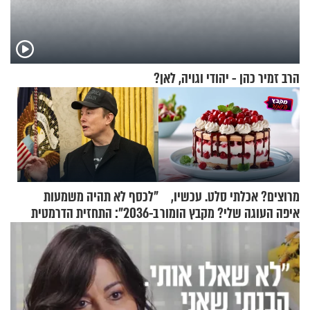
הרב זמיר כהן - יהודי וגויה, לאן?
מרוצים? אכלתי סלט. עכשיו,
"לכסף לא תהיה משמעות
איפה העוגה שלי? מקבץ הומור
ב-2036": התחזית הדרמטית
כייפי מספר 1
של אילון מאסק על עתיד
הכלכלה