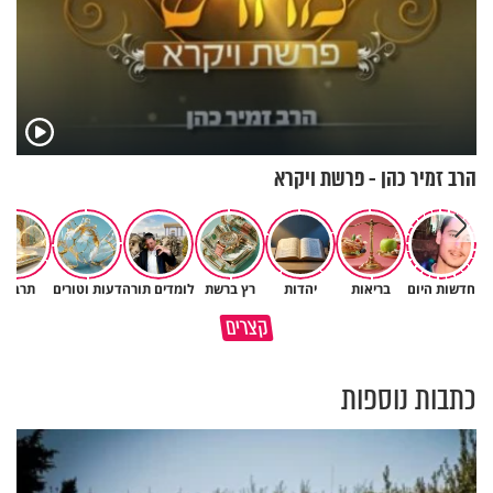
הרב זמיר כהן - פרשת ויקרא
חדשות היום
בריאות
יהדות
רץ ברשת
לומדים תורה
דעות וטורים
תרבות
גם ׳הרע׳ זה הרחמים של בורא
קצרים
מדוע האמונה נמשלה למלח?
עולם
כתבות נוספות