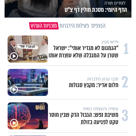
לומדים תורה
הדף היומי: מסכת חולין דף צ"ט
הנצפים
פעילות הידברות
תוכניות הערוץ
1
וידיאו מגזין
"הגמגום לא מגדיר אותי": ישראל
שטרן על המגבלה שלא עוצרת אותו
2
תכני ערוץ הידברות
חלום אדיר: מקבץ סגולות
3
עשייה והעצמה נשית
משיבת נפש: הגבול הדק שבין חוסר
טקט לפגיעה בזולת