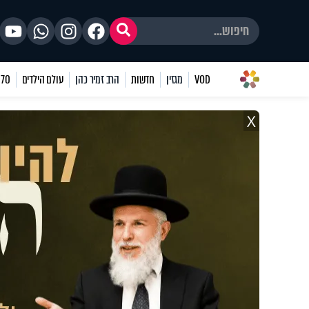
VOD
מגזין
חדשות
הרב זמיר כהן
עולם הילדים
70 שאלות
X