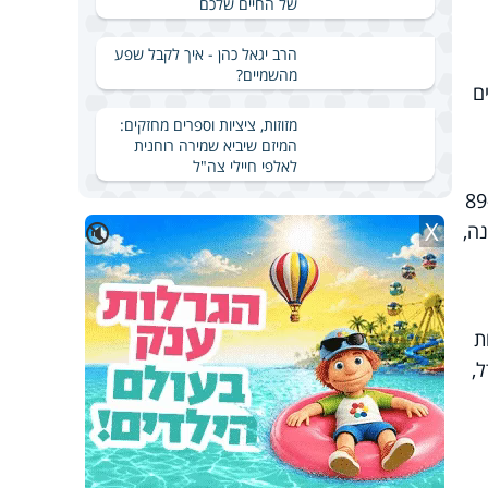
של החיים שלכם
הרב יגאל כהן - איך לקבל שפע
מהשמיים?
 איש, המהווים
מזוזות, ציציות וספרים מחזקים:
המיזם שיביא שמירה רוחנית
לאלפי חיילי צה"ל
88.7 קיבלו כבר את שתי המנות. בגילאי 89-80
X
🔇
ו במנה ראשונה,
ת
,