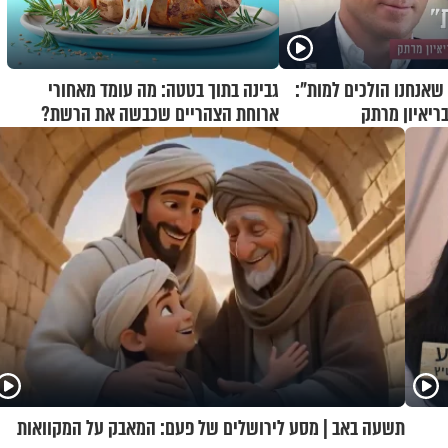
שאנחנו הולכים למות":
גבינה בתוך בטטה: מה עומד מאחורי
בריאיון מרתק
ארוחת הצהריים שכבשה את הרשת?
תשעה באב | מסע לירושלים של פעם: המאבק על המקוואות