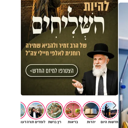
חדשות היום
יהדות
בריאות
רץ ברשת
לומדים תורה
דעות וטורים
תרב