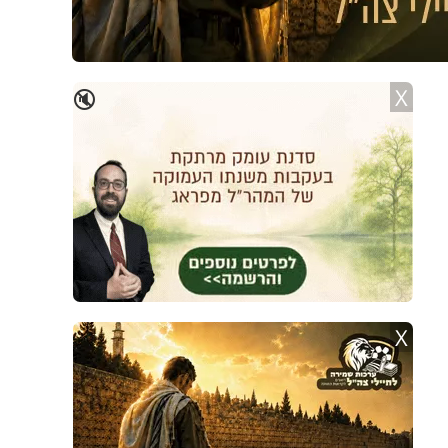
X
🔇
X