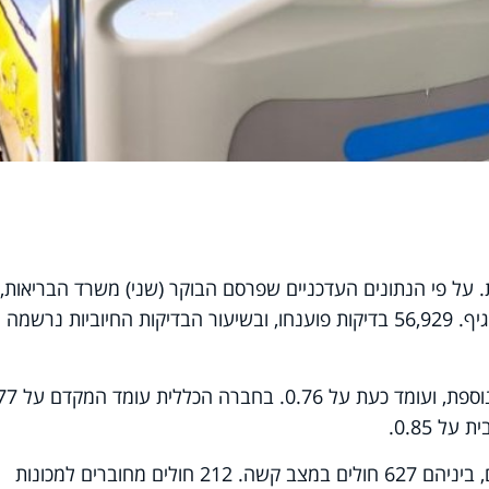
על פי הנתונים העדכניים שפרסם הבוקר (שני) משרד הבריאות,
אתמול אובחנו 1,339 נדבקים חדשים בנגיף. 56,929 בדיקות פוענחו, ובשיעור הבדיקות החיוביות נרשמה
27,593 בני אדם מוגדרים כחולים פעילים, ביניהם 627 חולים במצב קשה. 212 חולים מחוברים למכונות