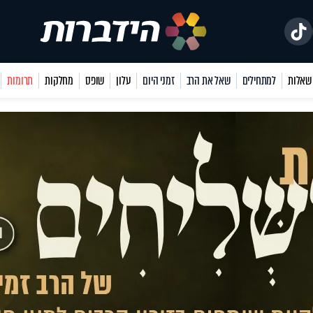
למתחילים
שאל את הרב
זמני היום
עלון
שופס
מחלקות
תרומות