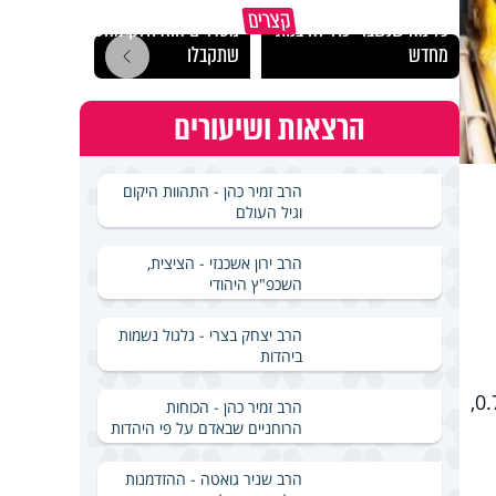
גם השולחן שבת שאתם
קצרים
כל מה שנשבר יכול להיבנות
מסדרים הוא חלק מהשפע
האם מ
מחדש
שתקבלו
בשבת
הרצאות ושיעורים
הרב זמיר כהן - התהוות היקום
וגיל העולם
הרב ירון אשכנזי - הציצית,
השכפ"ץ היהודי
הרב יצחק בצרי - גלגול נשמות
ביהדות
) רשם אף הוא ירידה נוספת, ועומד כעת על 0.76. בחברה הכללית עומד המקדם על 0.77,
הרב זמיר כהן - הכוחות
הרוחניים שבאדם על פי היהדות
הרב שניר גואטה - ההזדמנות