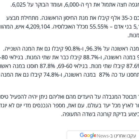
 רף ה-6,000, ועומד הבוקר על 6,025.
אתמול חוסנו קרוב ל-109 אלף איש, מתוכם כ-35 אלף קיבלו את מנת החיסון הראשונה. מתחילת מבצע
החיסונים, חוסנו במנה ראשונה 5,165,723 בני אדם – 55.55% מכלל האוכלוסיה. 4,209,104
בגילאי 79-70 עומד שיעור המתחסנים במנה ראשונה על 96.3%, ו-90.8% קיבלו גם את המנה השנייה.
בגילאי 90 ומעלה התחסנו עד כה 96.1% במנה ראשונה, ו-%
קיבלו עד כה 93.5% מנת חיסון אחת, ו-87.6% קיבלו שתי מנות. בגילאי 69-60, 87.8% חוסנ
ו-80.4% בשתי המנות. בגילאי 59-50 התחסנו עד כה 87% במנה ראשונה, ו-74.8% קיבלו גם את המנה
בוטל המגבלה על היעדים מהם ואליהם ניתן יהיה להפעיל טיסו
ור לארץ מכל יעד בעולם. עם זאת, מספר הנכנסים מדי יום לא יוגדל
עקבו אחרינו ב-
News