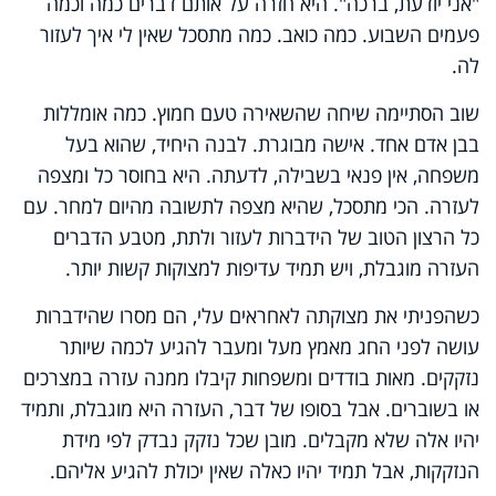
"אני יודעת, ברכה". היא חזרה על אותם דברים כמה וכמה
פעמים השבוע. כמה כואב. כמה מתסכל שאין לי איך לעזור
לה.
שוב הסתיימה שיחה שהשאירה טעם חמוץ. כמה אומללות
בבן אדם אחד. אישה מבוגרת. לבנה היחיד, שהוא בעל
משפחה, אין פנאי בשבילה, לדעתה. היא בחוסר כל ומצפה
לעזרה. הכי מתסכל, שהיא מצפה לתשובה מהיום למחר. עם
כל הרצון הטוב של הידברות לעזור ולתת, מטבע הדברים
העזרה מוגבלת, ויש תמיד עדיפות למצוקות קשות יותר.
כשהפניתי את מצוקתה לאחראים עלי, הם מסרו שהידברות
עושה לפני החג מאמץ מעל ומעבר להגיע לכמה שיותר
נזקקים. מאות בודדים ומשפחות קיבלו ממנה עזרה במצרכים
או בשוברים. אבל בסופו של דבר, העזרה היא מוגבלת, ותמיד
יהיו אלה שלא מקבלים. מובן שכל נזקק נבדק לפי מידת
הנזקקות, אבל תמיד יהיו כאלה שאין יכולת להגיע אליהם.