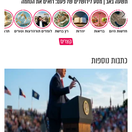
תשעה באב | מסע לירושלים של פעם: רואים את הנחמה
חדשות היום
בריאות
יהדות
רץ ברשת
לומדים תורה
דעות וטורים
תרבות
פותחים פתח קטן - ומקבלים עול
קצרים
תשתמש באהבה של השם לטובתך
עצום
כתבות נוספות