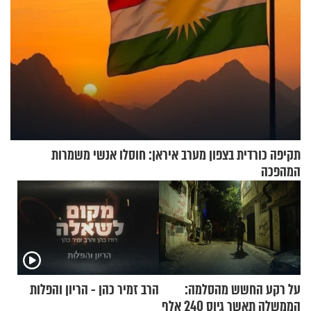
תקיפה כורדית בצפון מערב איראן: חוסלו אנשי משמרות
המהפכה
על רקע החשש מהסלמה:
הרב זמיר כהן - הריון והפלות
הממשלה תאשר גיוס 240 אלף