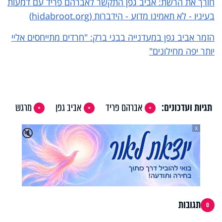
חורך את הרשת: אביב גפן התקשר לאברהם פריד עם דמעות
בעיניו - לא תאמינו מדוע - הידברות (hidabroot.org)
הזמר אביב גפן במעדנייה בבני ברק: "חרדים מתייחסים אליי
יותר יפה מחילונים"
תגיות ועדכונים:
אברהם פריד
אביב גפן
מרגש
X
🔇
תגובות
0