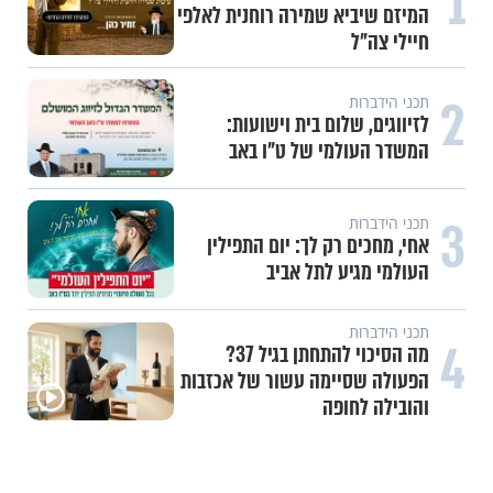
1
המיזם שיביא שמירה רוחנית לאלפי
חיילי צה"ל
2
תכני הידברות
לזיווגים, שלום בית וישועות:
המשדר העולמי של ט"ו באב
3
תכני הידברות
אחי, מחכים רק לך: יום התפילין
העולמי מגיע לתל אביב
תכני הידברות
4
מה הסיכוי להתחתן בגיל 37?
הפעולה שסיימה עשור של אכזבות
והובילה לחופה