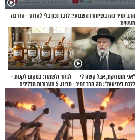
הרב זמיר כהן בשיעורו השבועי: לדבר נכון בלי להרוס - הדרכה
מעשית
"אני מתחזקת, אבל קשה לי
לגזור ולשמור: במקום לקנות -
ללכת בצניעות": מה הרב זמיר
תכינו. 5 תערובות תבלינים
כהן המליץ לה לעשות?
שמתאימות להכל