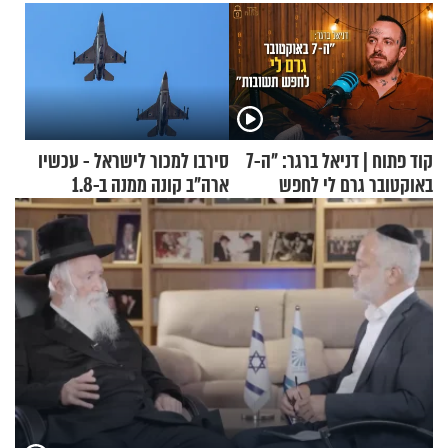
קוד פתוח | דניאל ברגר: "ה-7
סירבו למכור לישראל - עכשיו
באוקטובר גרם לי לחפש
ארה"ב קונה ממנה ב-1.8
תשובות"
מיליארד דולר