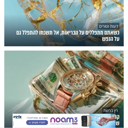
דעות וטורים
כשאתם מתפללים על הבריאות, אל תשכחו להתפלל גם
על הנפש
רץ ברשת
קנה שעון ב-6 דולרים בחנות יד שנייה - ונדהם ממה
X
שהסתתר בפנים