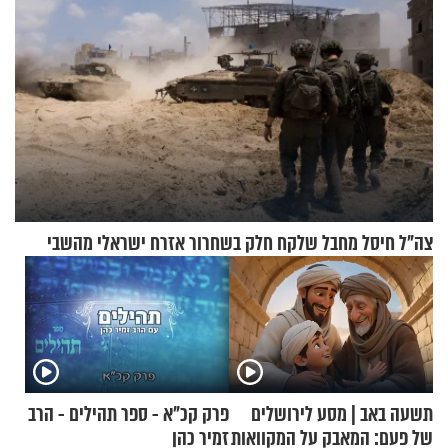
צה"ל חיסל מחבל שלקח חלק בשחרור אזרח ישראלי מהשבי
תשעה באב | מסע לירושלים
פרק קכ"א - ספר תהילים - הרב
של פעם: המאבק על המקוואות
זמיר כהן