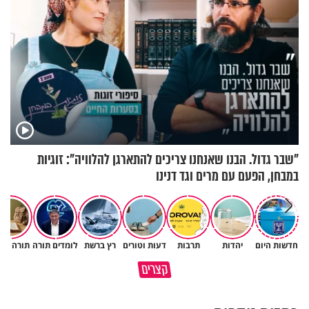
"שבר גדול. הבנו שאנחנו צריכים להתארגן להלוויה": זוגיות
במבחן, הפעם עם מרים וגד דנינו
חדשות היום
יהדות
תרבות
דעות וטורים
רץ ברשת
לומדים תורה
תורה ומ
מתחילים לעבוד לקראת ראש
הרגעים הקשים ביותר בחיים
קצרים
השנה החדשה
יכולים להצית את חיינו