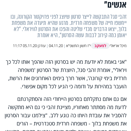
אנשים"
זהבי סגל התבקשה לייצר סרטון שיוצג לפני פרויקטור הקורונה, ובו
ייחשפו חייה של משפחה חרדית. מרגע שהיא תיעדה את משפחת
בלוך, יצאו הדברים מכדי שליטה והפכו את הסרטון לוויראלי. "לא
יאומן כמה קירוב לבבות עשה הסרטון", היא אומרת
למעקב
מיכל אריאלי
י"ז חשון התשפ"א
|
04.11.20
|
עודכן
05.11.20 11:17
"אני באמת לא יודעת מה יש בסרטון הזה שהפך אותו לכל כך
ויראלי", אומרת זהבי סגל, היוצרת של הסרטון 'משפחה
חרדית בימי קורונה', אשר חרך בימים האחרונים את הרשת,
הועבר במהירות על ודומה כי הגיע לכל מקום אפשרי.
אם גם אתם נתקלתם בסרטון הייחודי הזה והסתקרנתם
לדעת מה מסתתר מאחוריו, מציינת זהבי כי גם היא מתקשה
להסביר את עובדת היותו כה נוגע ללב. "צילמנו עבור הסרטון
את משפחת בלוך - משפחה חרדית סטנדרטית – הורים