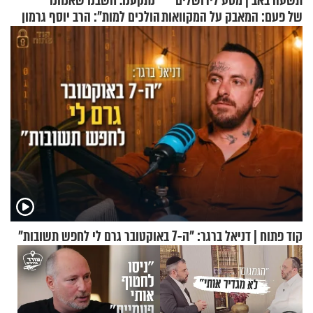
תשעה באב | מסע לירושלים
"נתקענו. חשבנו שאנחנו
של פעם: המאבק על המקוואות
הולכים למות": הרב יוסף גרמון
בריאיון מרתק
קוד פתוח | דניאל ברגר: "ה-7 באוקטובר גרם לי לחפש תשובות"