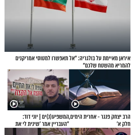
איראן מאיימת על בולגריה: "אל תאפשרו למטוסי אמריקנים
להמריא מהשטח שלכם"
הרב יצחק פנגר - אחרית הימים,
המשפיע(נ)ים | יוני דוד:
חלק א’
"העבריין אמר 'שינית לי את
החיים מהקצה אל הקצה'"