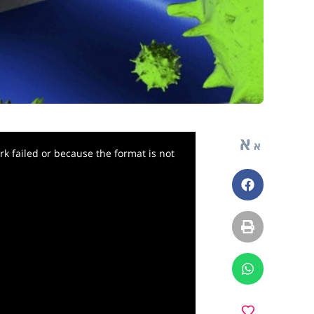
א
א
k failed or because the format is not
פייסבוק
הדפסה
ווטסאפ
מועדפים