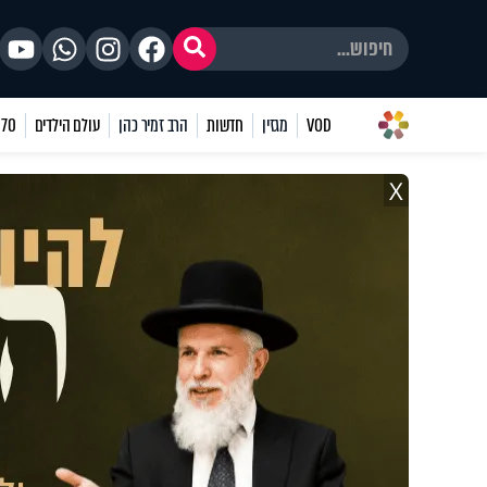
VOD
מגזין
חדשות
הרב זמיר כהן
עולם הילדים
70 שאלות
X