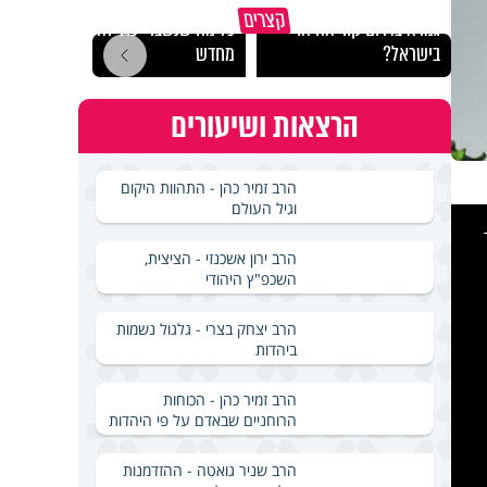
באיזה ארץ לומדים יותר
קצרים
גמרא בדרום קוריאה או
כל מה שנשבר יכול להיבנות
האם מ
בישראל?
מחדש
בשבת
הרצאות ושיעורים
הרב זמיר כהן - התהוות היקום
וגיל העולם
This
is
a
modal
windo
הרב ירון אשכנזי - הציצית,
השכפ"ץ היהודי
הרב יצחק בצרי - גלגול נשמות
ביהדות
הרב זמיר כהן - הכוחות
הרוחניים שבאדם על פי היהדות
הרב שניר גואטה - ההזדמנות