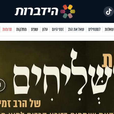
למתחילים
שאל את הרב
זמני היום
עלון
שופס
מחלקות
תרומות