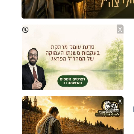
X
🔇
X