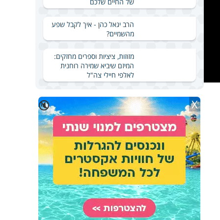
של החיים שלכם
הרב יגאל כהן - איך לקבל שפע
מהשמיים?
מזוזות, ציציות וספרים מחזקים:
המיזם שיביא שמירה רוחנית
לאלפי חיילי צה"ל
X
🔇