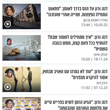
דנה ורון על הנס בדרך לאומן: "פתאום
התחילו הפצצות. שנייה אחרי שעזבנו"
שירה דאבוש (כהן)
10.03.25 | 13:44
דנה ורון: "איך מתחילים לשמור שבת?
להוסיף בכל פעם קצת, ממש בגובה
השטיח"
יצחק איתן
18.11.24 | 10:20
דנה ורון: "עוד לא גמרנו עם האויב מבחוץ,
אסור להיקרע מבפנים"
הידברות
07.12.23 | 11:02
דנה ורון: "הגיע הזמן לשים בפריים טיים
את מלחמת החורמה שהבטחנו"