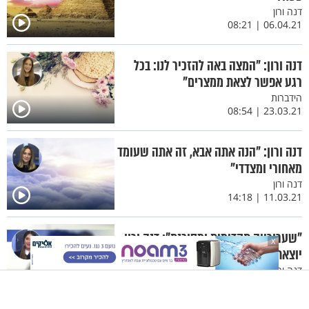
דנה ורון
06.04.21 | 08:21
דנה ורון: "המצה באה להזכיר לנו: בכל
רגע אפשר לצאת ממצרים"
הידברות
23.03.21 | 08:54
דנה ורון: "הנה אתה אבא, זה אתה שעומד
מאחורי ומצדדי"
דנה ורון
11.03.21 | 14:18
"שערורייה תקדימית ומסוכנת": דנה ורון
X
יוצאת נגד החלטת הגיור של בג"ץ
דנה ורון
02.03.21 | 23:13