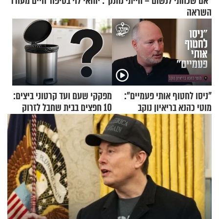
"אם שכחתי לנשום – הייתי נחנק": יוחאי לוי בסיפור חיים מעורר
השראה
"ניסו לחטוף אותי פעמיים":
מפקקי שעם ועד קרטוני ביצים:
מוטי כהנא בריאיון נוקב
10 חפצים בבית שחבל לזרוק
לפח