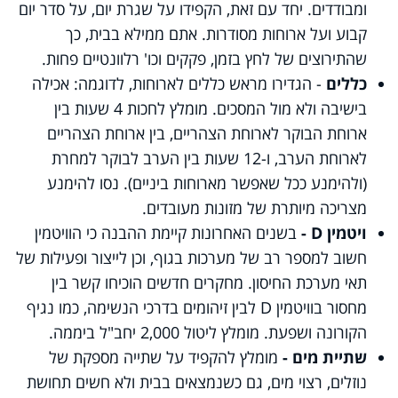
ומבודדים. יחד עם זאת, הקפידו על שגרת יום, על סדר יום
קבוע ועל ארוחות מסודרות. אתם ממילא בבית, כך
שהתירוצים של לחץ בזמן, פקקים וכו' רלוונטיים פחות.
כללים
- הגדירו מראש כללים לארוחות, לדוגמה: אכילה
בישיבה ולא מול המסכים. מומלץ לחכות 4 שעות בין
ארוחת הבוקר לארוחת הצהריים, בין ארוחת הצהריים
לארוחת הערב, ו-12 שעות בין הערב לבוקר למחרת
(ולהימנע ככל שאפשר מארוחות ביניים). נסו להימנע
מצריכה מיותרת של מזונות מעובדים.
ויטמין
D
-
בשנים האחרונות קיימת ההבנה כי הוויטמין
חשוב למספר רב של מערכות בגוף, וכן לייצור ופעילות של
תאי מערכת החיסון. מחקרים חדשים הוכיחו קשר בין
מחסור בוויטמין
D
לבין זיהומים בדרכי הנשימה, כמו נגיף
הקורונה ושפעת. מומלץ ליטול 2,000 יחב"ל ביממה.
שתיית מים -
מומלץ להקפיד על שתייה מספקת של
נוזלים, רצוי מים, גם כשנמצאים בבית ולא חשים תחושת