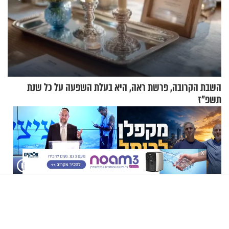
השבת הקרובה, פרשת ראה, היא בעלת השפעה על כל שנת
תשפ"ז
X
מקפלן לכותל: שני אבות
הרב ירון אשכנזי - הציצית,
לחטופים במסע אחדות מרגש
השכפ"ץ היהודי