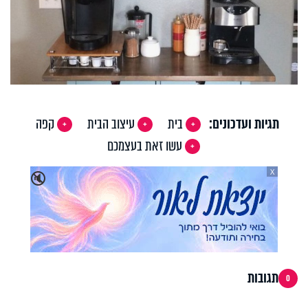
תגיות ועדכונים:
בית
עיצוב הבית
קפה
עשו זאת בעצמכם
X
🔇
תגובות
0