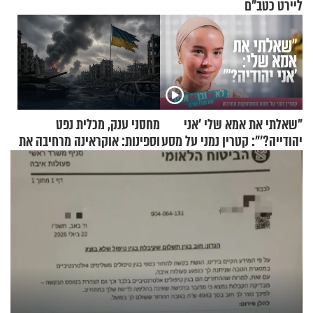
ליירט כטב"ם
"שאלתי את אמא שלי 'אני
מחסני ענק, מכלית נפט
יהודייה?'": קטרין נמני על מסע
וספינות: אוקראינה מרחיבה את
ההתחזקות המרגש
התקיפות בעומק רוסיה