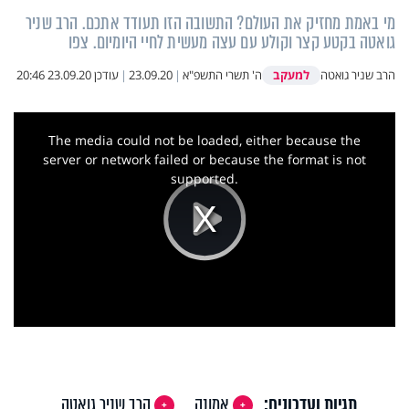
מי באמת מחזיק את העולם? התשובה הזו תעודד אתכם. הרב שניר
גואטה בקטע קצר וקולע עם עצה מעשית לחיי היומיום. צפו
למעקב
הרב שניר גואטה
ה' תשרי התשפ"א
|
23.09.20
|
עודכן
23.09.20 20:46
This
is
a
The media could not be loaded, either because the
modal
window.
server or network failed or because the format is not
supported.
Play
Video
תגיות ועדכונים:
אמונה
הרב שניר גואטה