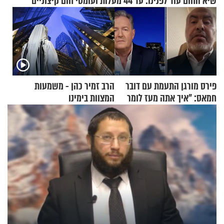
שיא החום עוד לפנינו: עד 44 מעלות ועומסי חום קיצוניים
פירס מורגן התעמת עם דובר
הרב זמיר כהן - משמעות
חמאס: "איך אתה מעז לומר
המצוות בימינו
שלא ביצעתם פשעי מלחמה?!"