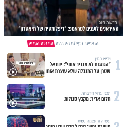
חדשות היום
האיראנים לועגים לטראמפ: "דיפלומטיה של תיאטרון"
הנצפים
פעילות הידברות
תוכניות הערוץ
1
וידיאו מגזין
"הגמגום לא מגדיר אותי": ישראל
שטרן על המגבלה שלא עוצרת אותו
2
תכני ערוץ הידברות
חלום אדיר: מקבץ סגולות
עשייה והעצמה נשית
משיבת נפש: הגבול הדק שבין חוסר