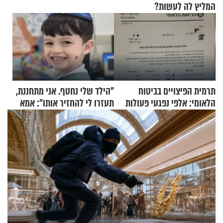
המליץ לה לעשות?
תרמית הפיצויים בביטוח
"הילד שלי נחטף. אני מתחננת,
הלאומי: אלפי נפגעי פעולות
תעזרו לי להחזיר אותו": אמא
איבה קיבלו כספים במירמה
של יובל בן ה-4 בריאיון דומע