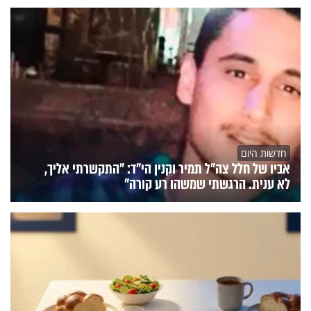
חדשות היום
אביו של חלל צה"ל תמיר וקנין הי"ד: "התקשרתי אליך,
לא ענית. הרגשתי שמשהו רע קורה"