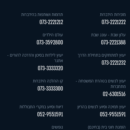
מזכירות הידברות
תרומות ושותפות בהידברות
073-2221212
073-2221222
עלון שבת - עונג שבת
עולם הילדים
073-3592800
073-2221388
יעוץ למתחזקים בתחילת הדרך
יעוץ לילדות בסיכון והדרכה להורים -
אתגר
073-2221232
073-3333320
יעוץ לנשים בטהרת המשפחה -
קו ההלכה הידברות
מתחברות
073-3333300
02-6301516
יעוץ תמיכה וסיוע לנשים בהריון
דיווח וסיוע במקרי התבוללות
052-9551591
052-9551591
הזמנת חוגי בית (בחינם)
נופשים