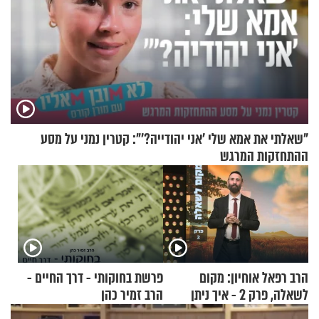
"שאלתי את אמא שלי 'אני יהודייה?'": קטרין נמני על מסע
ההתחזקות המרגש
הרב רפאל אוחיון: מקום
פרשת בחוקותי - דרך החיים -
לשאלה, פרק 2 - איך ניתן
הרב זמיר כהן
להוכיח שהתורה משמיים?