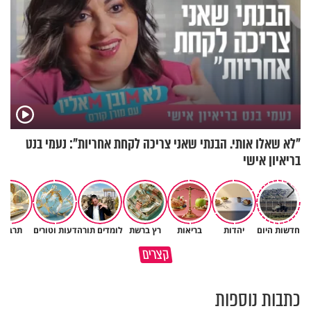
"לא שאלו אותי. הבנתי שאני צריכה לקחת אחריות": נעמי בנט
בריאיון אישי
חדשות היום
יהדות
בריאות
רץ ברשת
לומדים תורה
דעות וטורים
תרבות
גם השולחן שבת שאתם מסדרים
קצרים
כל מה שנשבר יכול להיבנות מחדש
הוא חלק מהשפע שתקבלו
כתבות נוספות