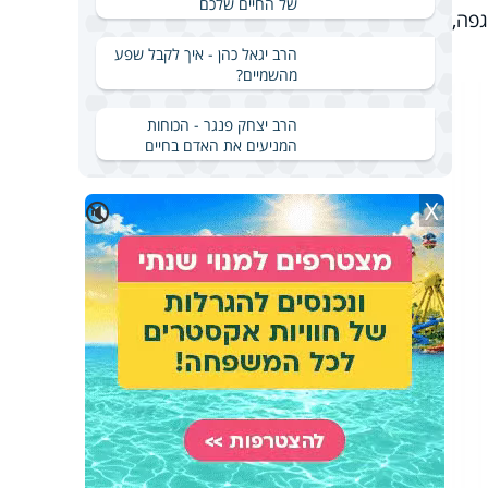
של החיים שלכם
י עומד על 159. מפרוץ המגפה,
הרב יגאל כהן - איך לקבל שפע
מהשמיים?
הרב יצחק פנגר - הכוחות
המניעים את האדם בחיים
X
🔇