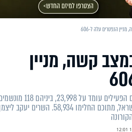
 במצב קשה, מניין
על פי נתוני משרד הבריאות, מספר החולים הפעילים עומד על 23,998, ביניהם 118 
מפרוץ המגפה, אותרו 83,540 נדבקים בישראל, מתוכם החלימו 58,934. השרים יעקב ליצמ
הקורונה
10