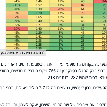
(דוח מרכז המידע והידע למערכה בקור
למערכה בקורונה, המופעל על ידי אמ"ן, בשבעת הימים האחרונים
אובחנו בירושלים 1,644 נדבקים חדשים. בבני ברק התגלו בפרק זמן זה 765 מקרי הידבקות חדשים, ב
בירת ישראל מובילה את רשימת החולים הפעילים. נכון לעכשיו, נמצאים בה 3,712 חולים פעילים, בבני
ני את צירופם של שר הבינוי והשיכון, יעקב ליצמן, והשרה לשווי