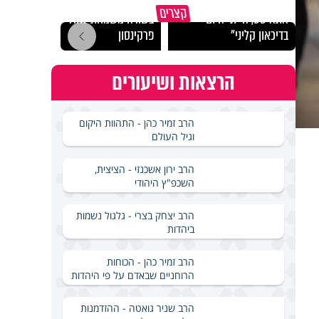
תום עוז: "אם הייתי
קצרים
אתאיסט, הייתי היום
בשורה משמחת לחולי
מה ה
בדיכאון קליני"
פרקינסון
לסרט
הרצאות ושיעורים
הרב זמיר כהן - התהוות היקום
וגיל העולם
הרב ירון אשכנזי - הציצית,
השכפ"ץ היהודי
הרב יצחק בצרי - גלגול נשמות
ביהדות
הרב זמיר כהן - הכוחות
הרוחניים שבאדם על פי היהדות
הרב שניר גואטה - ההזדמנות