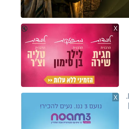
X
🔇
מונשמים.
X
ן