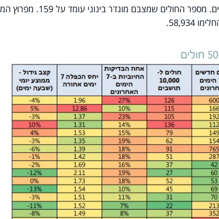
הקשים עלה ל-397, ביניהם 118 מונשמים. מספר החולים שמצבם מוגדר בינונ