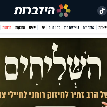
למתחילים
שאל את הרב
זמני היום
עלון
שופס
מחלקות
תרומות