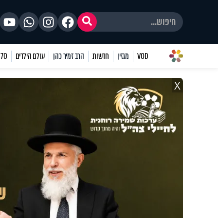
VOD
מגזין
חדשות
הרב זמיר כהן
עולם הילדים
70 שאלות
X