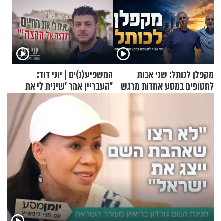
מקפלן לכותל: שני אבות
המשפיע(נ)ים | יוני דוד:
לחטופים במסע אחדות מרגש
"העבריין אמר 'שינית לי את
החיים מהקצה אל הקצה'"