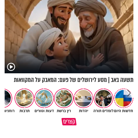
תשעה באב | מסע לירושלים של פעם: המאבק על המקוואות
חדשות היום
לומדים תורה
יהדות
רץ ברשת
דעות וטורים
תרבות
רוחניות ו
באיזה אופן ומתי מותר לכבות אש
קצרים
בשבת?
מתכון ל׳שבת שלום׳