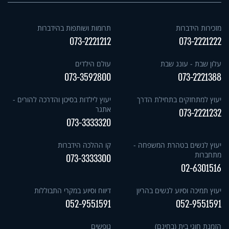
מזכירות הידברות
תרומות ושותפות בהידברות
073-2221212
073-2221222
עלון שבת - עונג שבת
עולם הילדים
073-3592800
073-2221388
יעוץ למתחזקים בתחילת הדרך
יעוץ לילדות בסיכון והדרכה להורים -
אתגר
073-2221232
073-3333320
יעוץ לנשים בטהרת המשפחה -
קו ההלכה הידברות
מתחברות
073-3333300
02-6301516
יעוץ תמיכה וסיוע לנשים בהריון
דיווח וסיוע במקרי התבוללות
052-9551591
052-9551591
הזמנת חוגי בית (בחינם)
נופשים