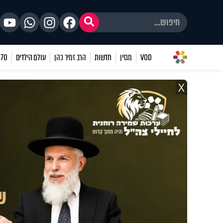
VOD
מגזין
חדשות
הרב זמיר כהן
עולם הילדים
70 שאלות
X