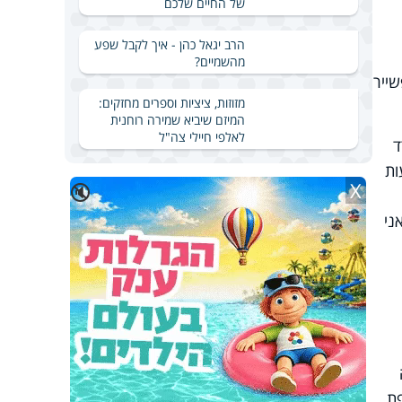
של החיים שלכם
הרב יגאל כהן - איך לקבל שפע
מהשמיים?
שייר
מזוזות, ציציות וספרים מחזקים:
המיזם שיביא שמירה רוחנית
לאלפי חיילי צה"ל
ד
ות
X
🔇
ני
פת