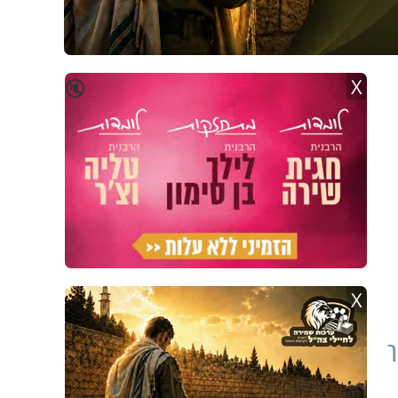
X
🔇
X
ר