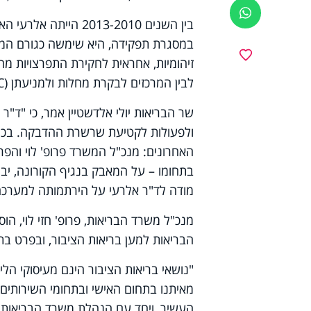
ווטסאפ
בין השנים 2013-2010 
במסגרת תפקידה, היא שימשה כגורם המנ
מועדפים
זיהומיות, אחראית לחקירת התפרצויות מחל
לבין המרכזים לבקרת מחלות ולמניעתן (
C
שר הבריאות יולי אלדשטיין אמר, כי "ד"ר
ולפעולות לקטיעת שרשרת ההדבקה. בכך 
האחרונים: מנכ"ל המשרד פרופ' לוי והפר
בתחומו – על המאבק בנגיף הקורונה, יבי
מודה לד"ר אלרעי על הירתמותה למערכה
מנכ"ל משרד הבריאות, פרופ' חזי לוי, הו
הבריאות למען בריאות הציבור, ובפרט 
"נושאי בריאות הציבור הינם מעיסוקי הל
מאיתנו בתחום האישי ובתחומי השירותים 
העשיר, ויחד עם הנהלת משרד הבריאות ו