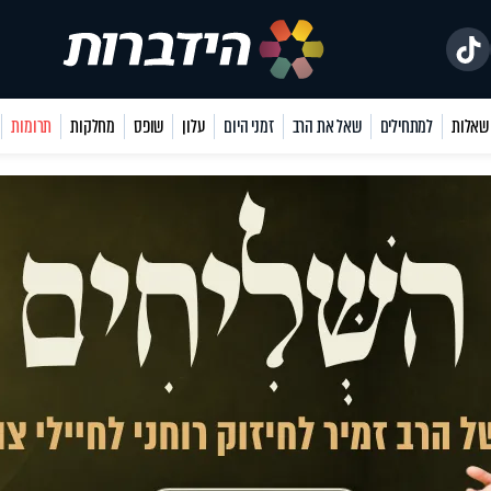
למתחילים
שאל את הרב
זמני היום
עלון
שופס
מחלקות
תרומות