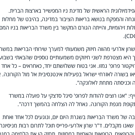
הייתה אלרעי האפידמיולוגית הראשית של מדינת ניו המפשייר בארצות הברית.
חה והמפקח בנושא בריאות הציבור במדינה, בהיבט של מחלות
ות זיהומיות, והייתה הגורם המקשר בין משרד הבריאות בניו המפ
).
CD
 שרון אלרעי מהווה חיזוק משמעותי למערך שירותי הבריאות במשר
היא מצטרפת לשני חיזוקים משמעותיים נוספים שהבאתי בשבוע
ויקטור פרופ' גמזו. אני בטוח ששלושתם יחד, כאחראים – כל אחד
או בשורה לאזרחי ישראל בפעילות אינטנסיבית אל מול הקורונה. א
 וכניסתה מתחת לאלונקה".
סיף: "אנו רוצים להודות לפרופ' סיגל סדצקי על פועלה במשרד
בתקופת מגפת הקורונה. נאחל לה הצלחה בהמשך דרכה".
יבה של משרד הבריאות בשגרת היום יום, ונוגעים לכל אחד ואחת
שאנו מקבלים. ד"ר שרון אלרעי-פרייס תוכל לתרום רבות מניסיונה
הרופאים, הרופאות והאחיות במחוזות, תחזק הן את הלחימה במג