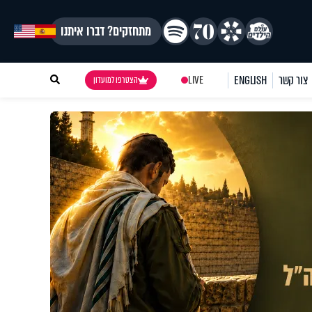
מתחזקים? דברו איתנו
צור קשר
ENGLISH
LIVE
הצטרפו למועדון