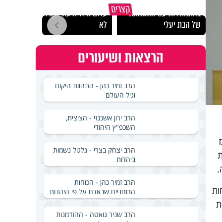
משפחת מתן משתפת
האמונה האמיתית בבורא
קצרים
בהתמודדות עם התסמונת
עולם היא לדעת לקבל גם
אין צ
של הבת יעלי
לא
לשנו
הרצאות ושיעורים
הרב זמיר כהן - התהוות היקום
וגיל העולם
הרב ירון אשכנזי - הציצית,
השכפ"ץ היהודי
הרב יצחק בצרי - גלגול נשמות
ת
ביהדות
.
הרב זמיר כהן - הכוחות
ות
הרוחניים שבאדם על פי היהדות
ת
הרב שניר גואטה - ההזדמנות