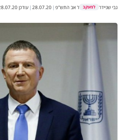
גבי שניידר
ז' אב התש"פ
|
28.07.20
|
עודכן
8.07.20 11:57
למעקב