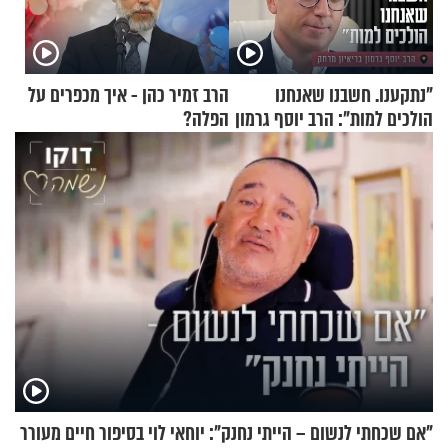
"נתקענו. חשבנו שאנחנו
הרב זמיר כהן - איך מכפרים על
הולכים למות": הרב יוסף גרמון
הפלה?
בריאיון מרתק
"אם שכחתי לנשום – הייתי נחנק": יוחאי לוי בסיפור חיים מעורר