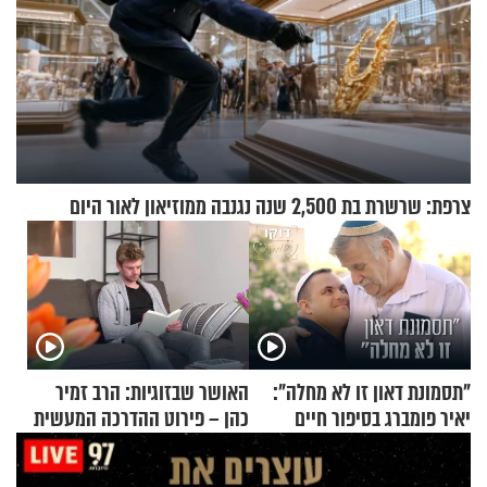
צרפת: שרשרת בת 2,500 שנה נגנבה ממוזיאון לאור היום
"תסמונת דאון זו לא מחלה":
האושר שבזוגיות: הרב זמיר
יאיר פומברג בסיפור חיים
כהן – פירוט ההדרכה המעשית
מעורר השראה