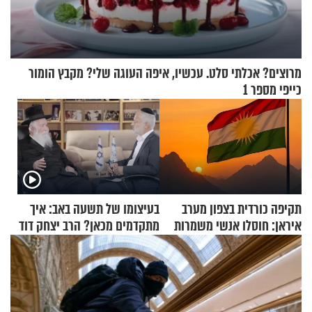
מרוצים? אכלתי סלט. עכשיו, איפה העוגה שלי? מקבץ הומור
כייפי מספר 1
תקיפה כורדית בצפון מערב
בעיצומו של תשעה באב: איך
איראן: חוסלו אנשי משמרות
מתקדמים מכאן? הרב יצחק דוד
המהפכה
גרוסמן בשיחה מיוחדת