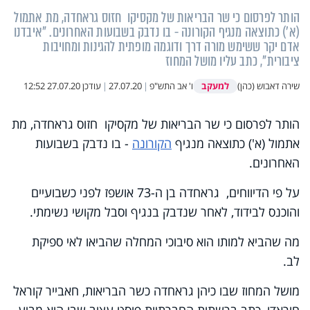
הותר לפרסום כי שר הבריאות של מקסיקו חזוס גראחדה, מת אתמול
(א') כתוצאה מנגיף הקורונה - בו נדבק בשבועות האחרונים. "איבדנו
אדם יקר ששימש מורה דרך ודוגמה מופתית להגינות ומחויבות
ציבורית", כתב עליו מושל המחוז
למעקב
שירה דאבוש (כהן)
ו' אב התש"פ
|
27.07.20
|
עודכן
27.07.20 12:52
הותר לפרסום כי שר הבריאות של מקסיקו חזוס גראחדה, מת
אתמול (א') כתוצאה מנגיף
הקורונה
- בו נדבק בשבועות
האחרונים.
על פי הדיווחים, גראחדה בן ה-73 אושפז לפני כשבועיים
והוכנס לבידוד, לאחר שנדבק בנגיף וסבל מקושי נשימתי.
מה שהביא למותו הוא סיבוכי המחלה שהביאו לאי ספיקת
לב.
מושל המחוז שבו כיהן גראחדה כשר הבריאות, חאבייר קוראל
חוראדו, כתב ברשתות החברתיות פוסט עצוב שבו הוא מביע