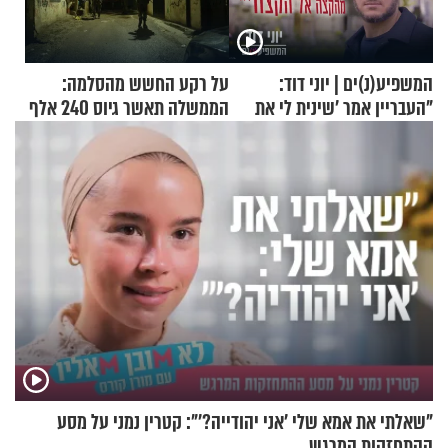
המשפיע(נ)ים | יוני דוד:
על רקע החשש מהסלמה:
"העבריין אמר 'שינית לי את
הממשלה תאשר גיוס 240 אלף
החיים מהקצה אל הקצה'"
אנשי מילואים
"שאלתי את אמא שלי 'אני יהודייה?'": קטרין נמני על מסע
ההתחזקות המרגש