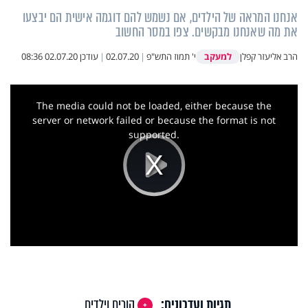
אנחנו המראה של הילדים, אם נשמש להם דוגמה אישית הם יבצעו
את מה שאנחנו מבקשים. צפו במסר החשוב
למעקב
הרב אליעזר קפלן
י' תמוז התש"פ
|
02.07.20
|
עודכן
02.07.20 08:36
This
is
a
The media could not be loaded, either because the
modal
window.
server or network failed or because the format is not
supported.
Play
Video
תגיות ועדכונים:
הורים וילדים