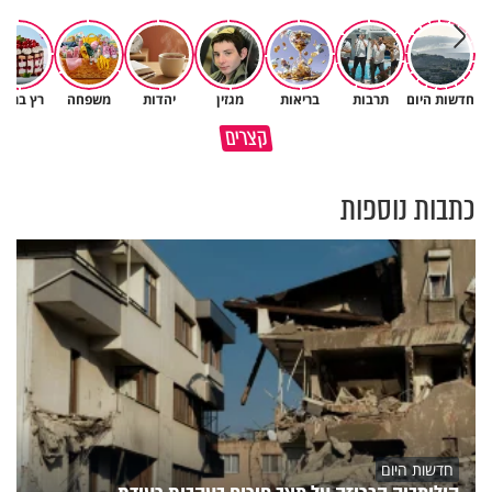
חדשות היום
תרבות
בריאות
מגזין
יהדות
משפחה
רץ ברשת
מי שאמר והיה העולם זה אבא
קצרים
שלנו
חמאס הוא פצצה מתקתקת
כתבות נוספות
חדשות היום