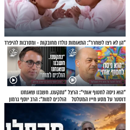
"הן לא רצו לשחרר": התאומות נולדו מחובקות - ומסרבות להיפרד
"הוא ניסה לחטוף אותי": הרצל
"נתקענו. חשבנו שאנחנו
דוסטר על מסע חייו המטלטל
הולכים למות": הרב יוסף גרמון
בריאיון מרתק