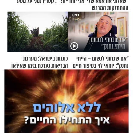
"שאלתי את אמא שלי 'אני יהודייה?'": קטרין נמני על מסע
ההתחזקות המרגש
"אם שכחתי לנשום – הייתי
כוננות בישראל: מערכת
נחנק": יוחאי לוי בסיפור חיים
הבריאות נערכת בזמן שאיראן
מעורר השראה
מאיימת על הבריטים