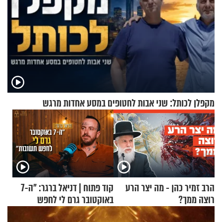
מקפלן לכותל: שני אבות לחטופים במסע אחדות מרגש
הרב זמיר כהן - מה יצר הרע
קוד פתוח | דניאל ברגר: "ה-7
רוצה ממך?
באוקטובר גרם לי לחפש
תשובות"