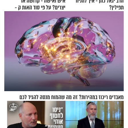
הרב יגאל כהן - איך להניח
איש ואישה - קדושה או
תפילין?
יצרים? על פי סוד האות ק -
הרב זמיר כהן
מאבדים ריכוז במהירות? זה מה שהמוח מנסה להגיד לכם