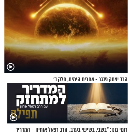
הרב יצחק פנגר - אחרית הימים, חלק ב’
רומי גונן: "בשבי, בשישי בערב,
הרב רפאל אוחיון – המדריך