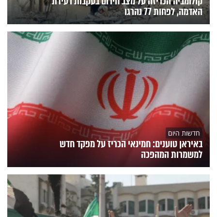
קולומביה הכריזה על מצב חירום בעקבות רעידת
האדמה, לפחות 77 נהרגו
חדשות היום
באיראן טוענים: חמינאי הכריז על מפקד חדש
למשמרות המהפכה