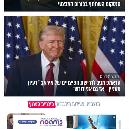
סנטקום השתתף בפורום המבצעי
חדשות היום
טראמפ מגיב לדרישת הפיצויים של איראן: "רעיון
מעניין - אז גם אני דורש"
הנצפים
פעילות הידברות
תוכניות הערוץ
X
1
וידיאו מגזין
"הגמגום לא מגדיר אותי": ישראל