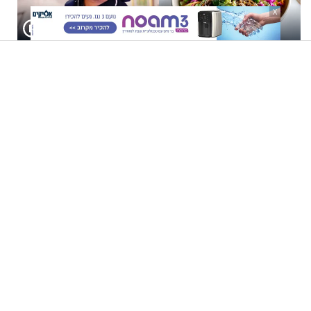
X
סלט האטריות שכולם יבקשו
"אם שכחתי לנשום – הייתי
את המתכון שלו (וגם עצת שף
נחנק": יוחאי לוי בסיפור חיים
להגשת הרוטב)
מעורר השראה
10 משפטי חיזוק מהיהדות שכל אישה צריכה לשמור לעצמה