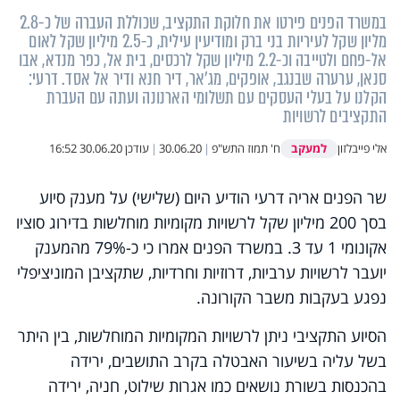
במשרד הפנים פירטו את חלוקת התקציב, שכוללת העברה של כ-2.8
מליון שקל לעיריות בני ברק ומודיעין עילית, כ-2.5 מיליון שקל לאום
אל-פחם ולטייבה וכ-2.2 מיליון שקל לרכסים, בית אל, כפר מנדא, אבו
סנאן, ערערה שבנגב, אופקים, מג'אר, דיר חנא ודיר אל אסד. דרעי:
הקלנו על בעלי העסקים עם תשלומי הארנונה ועתה עם העברת
התקציבים לרשויות
למעקב
אלי פייבלזון
ח' תמוז התש"פ
|
30.06.20
|
עודכן
30.06.20 16:52
שר הפנים אריה דרעי הודיע היום (שלישי) על מענק סיוע
בסך 200 מיליון שקל לרשויות מקומיות מוחלשות בדירוג סוציו
אקונומי 1 עד 3. במשרד הפנים אמרו כי כ-79% מהמענק
יועבר לרשויות ערביות, דרוזיות וחרדיות, שתקציבן המוניציפלי
נפגע בעקבות משבר הקורונה.
הסיוע התקציבי ניתן לרשויות המקומיות המוחלשות, בין היתר
בשל עליה בשיעור האבטלה בקרב התושבים, ירידה
בהכנסות בשורת נושאים כמו אגרות שילוט, חניה, ירידה