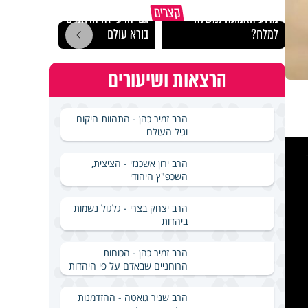
קצרים
מדוע האמונה נמשלה
גם ׳הרע׳ זה הרחמים של
האם מ
למלח?
בורא עולם
בשבת
הרצאות ושיעורים
הרב זמיר כהן - התהוות היקום
וגיל העולם
This
is
a
modal
הרב ירון אשכנזי - הציצית,
windo
השכפ"ץ היהודי
הרב יצחק בצרי - גלגול נשמות
ביהדות
הרב זמיר כהן - הכוחות
הרוחניים שבאדם על פי היהדות
הרב שניר גואטה - ההזדמנות