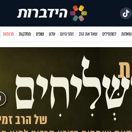
למתחילים
שאל את הרב
זמני היום
עלון
שופס
מחלקות
תרומות