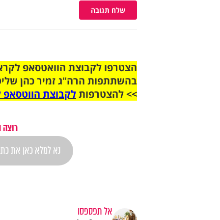
שלח תגובה
בהשתתפות הרה"ג זמיר כהן שליט
>> להצטרפות
לקבוצת הווטסאפ ל
רוצה 
אל תפספסו