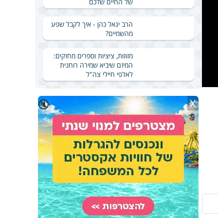
של החיים שלכם
הרב יגאל כהן - איך לקבל שפע
מהשמיים?
מזוזות, ציציות וספרים מחזקים:
המיזם שיביא שמירה רוחנית
לאלפי חיילי צה"ל
X
🔇