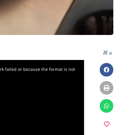
א
א
k failed or because the format is not
פייסבוק
הדפסה
ווטסאפ
מועדפים