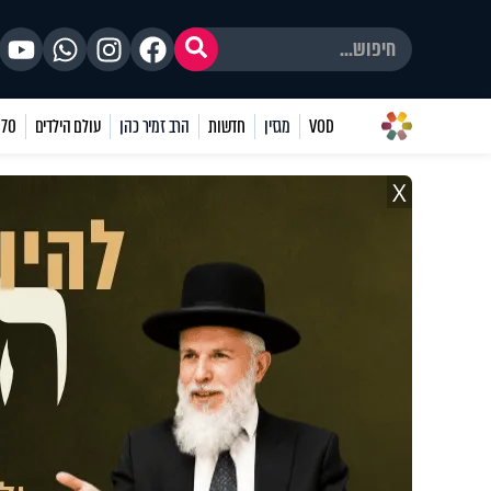
VOD
מגזין
חדשות
הרב זמיר כהן
עולם הילדים
70 שאלות
X