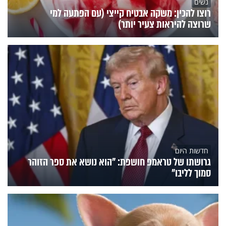
נשים
רוצו להכין: משקה אבטיח קייצי (עם הפתעה למי
שרוצה להיראות צעיר יותר)
חדשות היום
גרושתו של טראמפ חושפת: "הוא נושא את ספר הזוהר
סמוך לליבו"