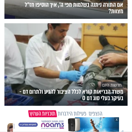
אם התורה ניתנה בשלמות מפי ה', איך הוסיפו חז"ל
מצוות?
חדשות היום
משרד הבריאות קורא לכלל הציבור להגיע ולתרום דם -
בעיקר בעלי סוג דם O
הנצפים
פעילות הידברות
תוכניות הערוץ
X
וידיאו מגזין