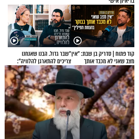
בריאיון אישי
קוד פתוח | סדריק בן שבת: "אין
"שבר גדול. הבנו שאנחנו
מצב שאני לא מכבד אותך
צריכים להתארגן להלוויה":
בבוקר בהנחת תפילין"
זוגיות במבחן, הפעם עם מרים
וגד דנינו