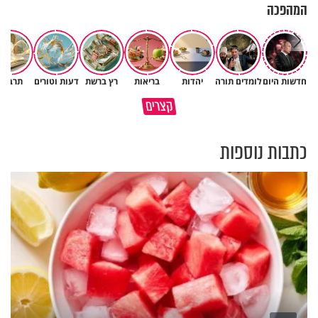
המהפכה
חדשות היום
לומדים תורה
יהדות
בריאות
רץ ברשת
דעות וטורים
תרבות
לפעמים המערכת מפספסת את
מותר לנשוף על בוטנים כדי להעי
קצרים
הלב של הילדים שלנו
את הקליפות בשבת? 🥜
כתבות נוספות