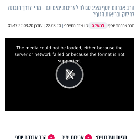
הרב אברהם יוסף מציג סגולה לאריכות ימים וגם - מהי הדרך הנכונה
לחיזוק ובריאות הגוף?
למעקב
הרב אברהם יוסף
כ"ו אדר התש"פ
|
22.03.20
|
עודכן
22.03.20 01:47
This
is
a
The media could not be loaded, either because the
modal
window.
server or network failed or because the format is not
supported.
Play
Video
תגיות ועדכונים:
אריכות ימים
הרב אברהם יוסף