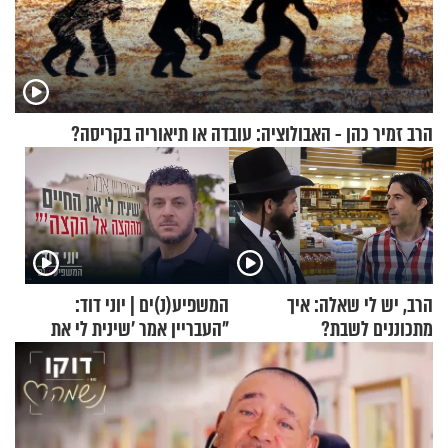
הרב זמיר כהן - האבולוציה: עובדה או תיאוריה בקריסה?
הרב, יש לי שאלה: איך
המשפיע(נ)ים | יוני דוד:
מתכוננים לשבת?
"העבריין אמר 'שינית לי את
החיים מהקצה אל הקצה'"