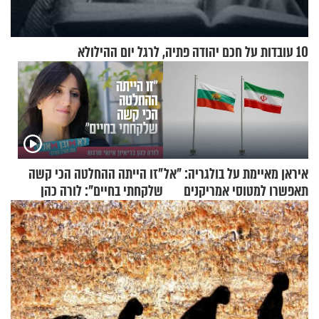
10 עובדות על חכם יהודה פתיה, לרגל יום ההילולא
איראן מאיימת על בולגריה: "אל
"זו הייתה ההחלטה הכי קשה
תאפשרו למטוסי אמריקנים
שלקחתי בחיים": לורה כהן
להמריא מהשטח שלכם"
בריאיון אישי מרגש