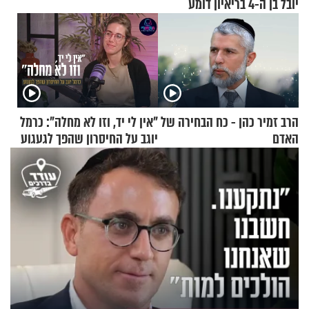
יובל בן ה-4 בריאיון דומע
הרב זמיר כהן - כח הבחירה של
"אין לי יד, וזו לא מחלה": כרמל
האדם
יוגב על החיסרון שהפך לגעגוע