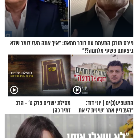
פירס מורגן התעמת עם דובר חמאס: "איך אתה מעז לומר שלא
ביצעתם פשעי מלחמה?!"
המשפיע(נ)ים | יוני דוד:
מסילת ישרים פרק ט’ - הרב
"העבריין אמר 'שינית לי את
זמיר כהן
החיים מהקצה אל הקצה'"