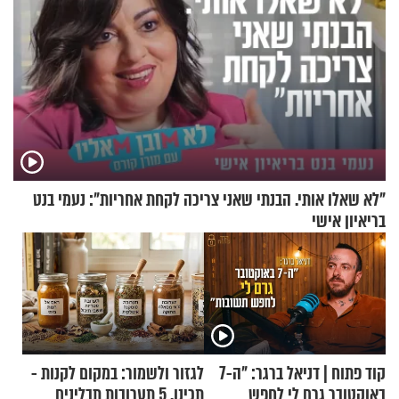
"לא שאלו אותי. הבנתי שאני צריכה לקחת אחריות": נעמי בנט
בריאיון אישי
קוד פתוח | דניאל ברגר: "ה-7
לגזור ולשמור: במקום לקנות -
באוקטובר גרם לי לחפש
תכינו. 5 תערובות תבלינים