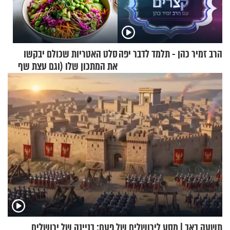
הרב זמיר כהן - תלמד לדבר יפה
סלט האטריות שכולם יבקשו
את המתכון שלו (וגם עצת שף
להגשת הרוטב)
תשעה באב | מסע לירושלים של פעם: בניינה של ירושלים