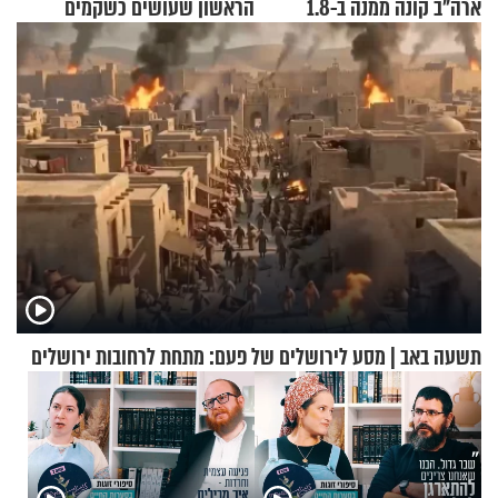
ארה"ב קונה ממנה ב-1.8
הראשון שעושים כשקמים
מיליארד דולר
בבוקר?
תשעה באב | מסע לירושלים של פעם: מתחת לרחובות ירושלים