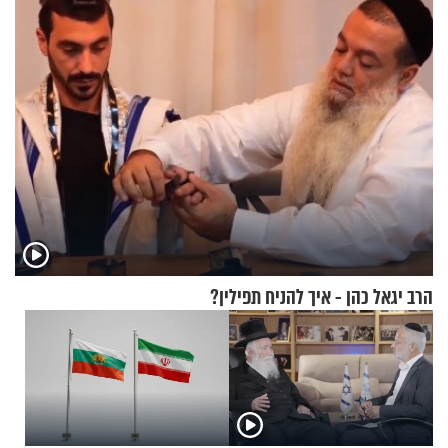
המהפכה
הרב יגאל כהן - איך להניח תפילין?