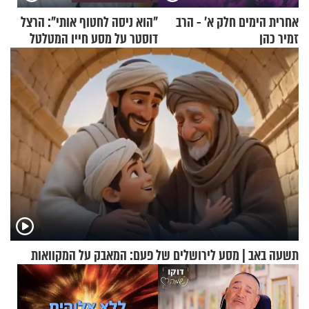
אחרית הימים חלק א’ - הרב
"הוא ניסה לחטוף אותי": הרצל
זמיר כהן
דוסטר על מסע חייו המטלטל
תשעה באב | מסע לירושלים של פעם: המאבק על המקוואות