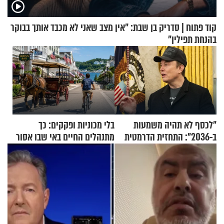
קוד פתוח | סדריק בן שבת: "אין מצב שאני לא מכבד אותך בבוקר
בהנחת תפילין"
"לכסף לא תהיה משמעות
בלי מכוניות ופקקים: כך
ב-2036": התחזית הדרמטית
מתנהלים החיים באי שבו אסור
של אילון מאסק על עתיד
לנהוג כבר יותר מ-120 שנה
הכלכלה