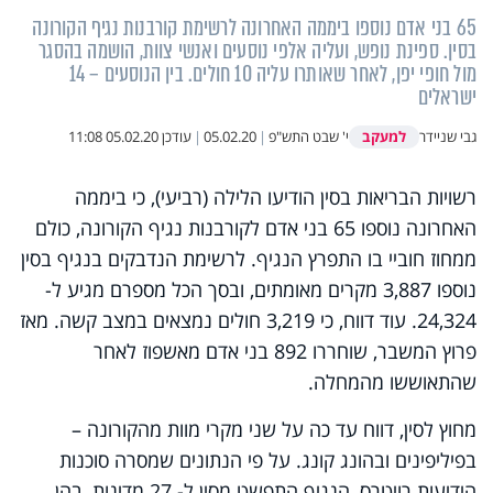
65 בני אדם נוספו ביממה האחרונה לרשימת קורבנות נגיף הקורונה
בסין. ספינת נופש, ועליה אלפי נוסעים ואנשי צוות, הושמה בהסגר
מול חופי יפן, לאחר שאותרו עליה 10 חולים. בין הנוסעים – 14
ישראלים
למעקב
גבי שניידר
י' שבט התש"פ
|
05.02.20
|
עודכן
05.02.20 11:08
רשויות הבריאות בסין הודיעו הלילה (רביעי), כי ביממה
האחרונה נוספו 65 בני אדם לקורבנות נגיף הקורונה, כולם
ממחוז חוביי בו התפרץ הנגיף. לרשימת הנדבקים בנגיף בסין
נוספו 3,887 מקרים מאומתים, ובסך הכל מספרם מגיע ל-
24,324. עוד דווח, כי 3,219 חולים נמצאים במצב קשה. מאז
פרוץ המשבר, שוחררו 892 בני אדם מאשפוז לאחר
שהתאוששו מהמחלה.
מחוץ לסין, דווח עד כה על שני מקרי מוות מהקורונה –
בפיליפינים ובהונג קונג. על פי הנתונים שמסרה סוכנות
הידיעות רויטרס, הנגיף התפשט מסין ל- 27 מדינות, בהן