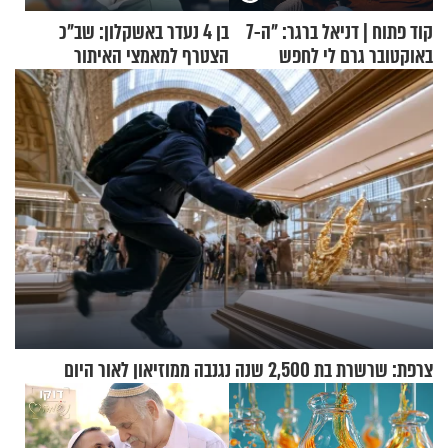
קוד פתוח | דניאל ברגר: "ה-7
בן 4 נעדר באשקלון: שב"כ
באוקטובר גרם לי לחפש
הצטרף למאמצי האיתור
תשובות"
צרפת: שרשרת בת 2,500 שנה נגנבה ממוזיאון לאור היום