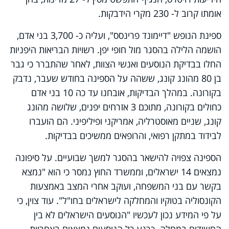
אומתו קרוב ל- 230 מקרי הידבקות.
ספינת הנופש "דיימונד פרינסס", ועליה כ- 3,700 בני אדם,
הושמה הלילה בהסגר מול חופי יפן. רשויות הבריאות היפניות
החלו בבדיקת הנוסעים ואנשי הצוות, לאחר שהתברר כי גבר
בן 80 מהונג קונג, ששהה על הספינה בחודש שעבר, נדבק
בקורונה. במהלך הבדיקות, אובחנו עד כה 10 בני אדם
כחולים בקורונה, מתוכם 3 אזרחים יפנים, שלושה מהונג
קונג, שניים מאוסטרליה, אמריקני ופיליפיני. הם הועברו
לבידוד במתקן רפואי, והרופאים ממשיכים בבדיקות.
הספינה צפויה להישאר בהסגר למשך שבועיים. על סיפונה
נמצאים 14 ישראלים, וממשרד החוץ נמסר כי הוא "נמצא
בקשר עם בני המשפחה, ועוקב אחרי המצב באמצעות
הקונסוליה בטוקיו והמחלקה לישראלים בחו"ל". עוד צוין, כי
על פי המידע נכון לעכשיו "הנוסעים הישראלים לא בין
החשודים במחלה. כרגע כל הנוסעים נמצאים באחריות