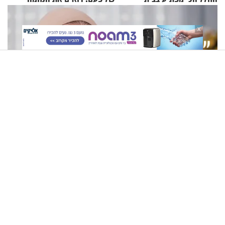
X
"שאלתי את אמא שלי 'אני יהודייה?'": קטרין נמני על מסע
ההתחזקות המרגש