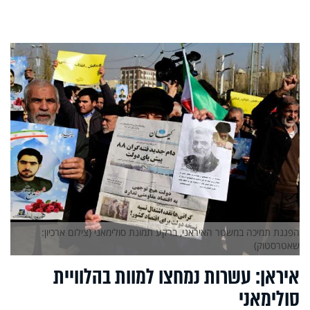
הפגנת תמיכה במשטר האיראני, ברקע תמונת סולימאני (צילום ארכיון:
שאטרסטוק)
איראן: עשרות נמחצו למוות בהלוויית
סולימאני