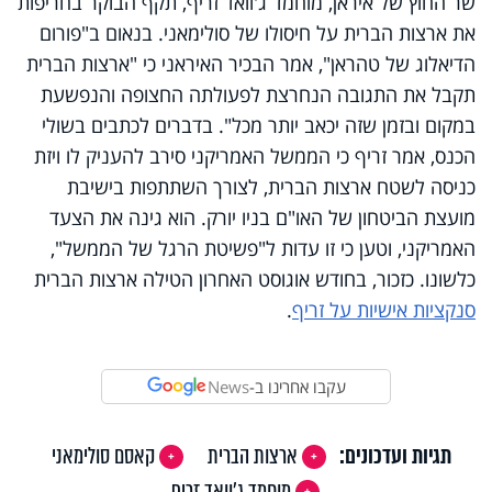
שר החוץ של איראן, מוחמד ג'וואד זריף, תקף הבוקר בחריפות
את ארצות הברית על חיסולו של סולימאני. בנאום ב"פורום
הדיאלוג של טהראן", אמר הבכיר האיראני כי "ארצות הברית
תקבל את התגובה הנחרצת לפעולתה החצופה והנפשעת
במקום ובזמן שזה יכאב יותר מכל". בדברים לכתבים בשולי
הכנס, אמר זריף כי הממשל האמריקני סירב להעניק לו ויזת
כניסה לשטח ארצות הברית, לצורך השתתפות בישיבת
מועצת הביטחון של האו"ם בניו יורק. הוא גינה את הצעד
האמריקני, וטען כי זו עדות ל"פשיטת הרגל של הממשל",
כלשונו. כזכור, בחודש אוגוסט האחרון הטילה ארצות הברית
סנקציות אישיות על זריף
.
עקבו אחרינו ב-
News
תגיות ועדכונים:
ארצות הברית
קאסם סולימאני
מוחמד ג'וואד זריף