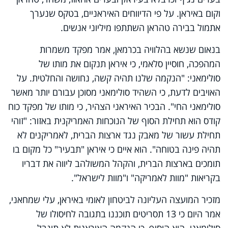
וקום באיראן. על פי הדיווחים האיראניים, בטקס שנערך
אתמול בבירה טהראן השתתפו מיליוני אנשים.
בנאום שנשא בהלוויה בכרמאן, אמר מפקד משמרות
המהפכה, חוסיין סלאמי, כי איראן תנקום את מותו של
סולימאני: "הנקמה שלנו תהיה קשה, נחושה והחלטית. על
האויבים לדעת, כי השהיד סולימאני מסוכן עבורם יותר מאשר
סולימאני החי". הבכיר האיראני הצהיר, כי מותו של מפקד כוח
קודס הוא תחילת הסוף של הנוכחות האמריקנית באזור: "זוהי
תחילת עשור של מאבק נגד ארצות הברית, לאמריקנים לא
תהיה פינה בטוחה". הוא איים כי איראן "תבעיר" כל מקום בו
תומכים בארצות הברית, והקהל המשולהב ליווה את דבריו
בקריאות "מוות לאמריקה" ו"מוות לישראל".
מזכיר המועצה העליונה לביטחון לאומי באיראן, עלי שמחאני,
אמר היום כי 13 תסריטים תוכננו בתגובה לחיסולו של
סולימאני. הוא הוסיף, כי הנקמה האיראנית לא תוגבל