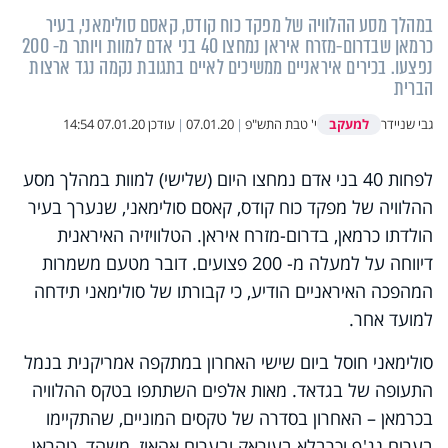
במהלך מסע ההלוויה של מפקד כוח קודס, קאסם סולימאני, בעיר
כרמאן שבדרום-מזרח איראן נמחצו 40 בני אדם למוות ויותר מ- 200
נפצעו. בכירים איראניים ממשיכים לאיים בתגובת נקמה נגד ארצות
הברית
למעקב
גבי שניידר
י' טבת התש"פ
|
07.01.20
|
עודכן
07.01.20 14:54
לפחות 40 בני אדם נמחצו היום (שלישי) למוות במהלך מסע
ההלוויה של מפקד כוח קודס, קאסם סולימאני, שנערך בעיר
הולדתו כרמאן, בדרום-מזרח איראן. הטלוויזיה האיראנית
דיווחה על למעלה מ- 200 פצועים. דובר מטעם משמרות
המהפכה האיראניים הודיע, כי קבורתו של סולימאני תידחה
למועד אחר.
סולימאני חוסל ביום שישי האחרון במתקפה אמריקנית בנמל
התעופה של בגדאד. מאות אלפים השתתפו בטקס ההלוויה
בכרמאן – האחרון בסדרה של טקסים המוניים, שהתקיימו
בערים נג'ף וכרבלא בעיראק ובערים אהאוז, משהד, טהראן