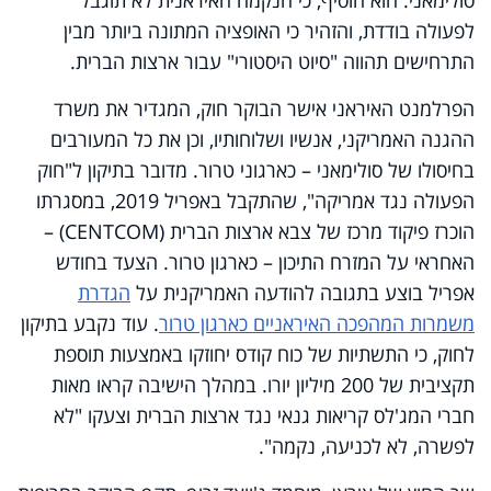
לפעולה בודדת, והזהיר כי האופציה המתונה ביותר מבין
התרחישים תהווה "סיוט היסטורי" עבור ארצות הברית.
הפרלמנט האיראני אישר הבוקר חוק, המגדיר את משרד
ההגנה האמריקני, אנשיו ושלוחותיו, וכן את כל המעורבים
בחיסולו של סולימאני – כארגוני טרור. מדובר בתיקון ל"חוק
הפעולה נגד אמריקה", שהתקבל באפריל 2019, במסגרתו
הוכרז פיקוד מרכז של צבא ארצות הברית (
CENTCOM
) –
האחראי על המזרח התיכון – כארגון טרור. הצעד בחודש
אפריל בוצע בתגובה להודעה האמריקנית על
הגדרת
משמרות המהפכה האיראניים כארגון טרור
. עוד נקבע בתיקון
לחוק, כי התשתיות של כוח קודס יחוזקו באמצעות תוספת
תקציבית של 200 מיליון יורו. במהלך הישיבה קראו מאות
חברי המג'לס קריאות גנאי נגד ארצות הברית וצעקו "לא
לפשרה, לא לכניעה, נקמה".